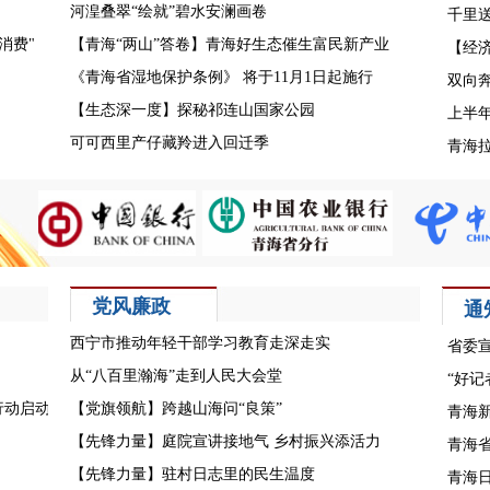
河湟叠翠“绘就”碧水安澜画卷
千里
消费"
【青海“两山”答卷】青海好生态催生富民新产业
【经济
《青海省湿地保护条例》 将于11月1日起施行
双向
【生态深一度】探秘祁连山国家公园
上半
可可西里产仔藏羚进入回迁季
青海
党风廉政
通
西宁市推动年轻干部学习教育走深走实
省委
从“八百里瀚海”走到人民大会堂
“好
行动启动
【党旗领航】跨越山海问“良策”
青海
【先锋力量】庭院宣讲接地气 乡村振兴添活力
青海
【先锋力量】驻村日志里的民生温度
青海