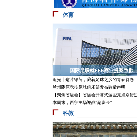
体育
国际足联就FFE商业提案致歉
追光丨这片绿茵，藏着足球之乡的青春答卷
兰州陇原竞技足球俱乐部发布致歉声明
【聚焦省运会】省运会开幕式这些亮点别错
本周末，西宁主场迎战“副班长”
科教