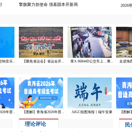
行
擎旗聚力担使命 强基固本开新局
202
响音乐...
【聚焦省运会】省运会开...
青A·06844D公交车上，乘...
走进海西
6年普...
【图解】青海省2026年普...
AIGC组图海报丨端午安康
【图解】
理论评论
民