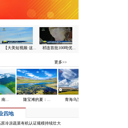
【大美短视频·这...
祁连首批100吨优...
业四地
高原冷凉蔬菜有机认证规模持续壮大