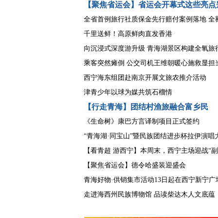
【聚焦省运会】省运会开幕式这些亮点
全省首例旅行社质保金先行赔付案例落地 全
千里送鲜！高原鲜肉直发香港
向沉浸式深度游升级 青海湖景区构建全氧旅
乘客突然瘫倒 公交司机王维朝暖心施救显担
西宁海东组团赴南京开展文旅农推介活动
津青少年以球为媒共筑石榴情
【行走青海】团结村渔旅融合富乡民
《生命树》康巴方言译制项目正式签约
“青海湖·同宝山”暨民族团结进步杯拉伊演唱
【看青超 游西宁】本周末，西宁主场迎战“副
【聚焦省运会】德令哈盛装迎盛会
青海好物·供销集市活动13日起在西宁新宁广
走进海西州民族博物馆 品读柴达木人文底蕴