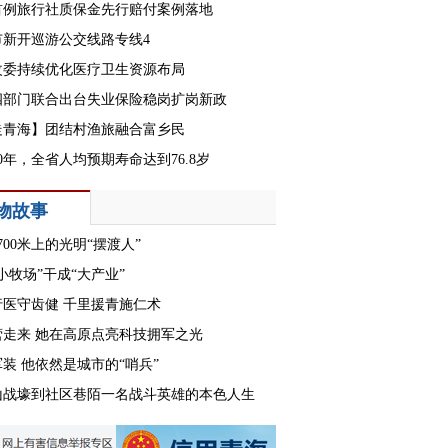
首例旅行社质保金先行赔付案例落地
市新开巡游公交线路专线4
改委持续优化医疗卫生资源布局
四部门联合出台失业保险稳岗扩岗新政
走青海】团结村渔旅融合富乡民
30年，全省人均预期寿命达到76.8岁
物故事
700米上的光明“摆渡人”
小牧场”干成“大产业”
行医守齿健 千里援青施仁术
营走来 她在高原点亮科技拥军之光
装 他依然是城市的“哨兵”
山战壕到社区巷陌一名战斗英雄的本色人生