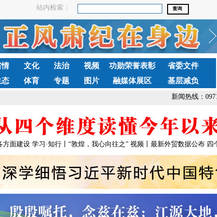
站内检索：
省情
文化
法治
视频
功勋荣誉表彰
省委文件
生态
体育
专题
图片
融媒体展区
基层减负
新闻热线：0971-
各方面建设
学习·知行丨“敦煌，我心向往之”
视频丨最新外贸数据公布 四