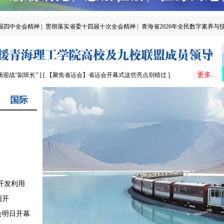
四中全会精神 |
贯彻落实省委十四届十次全会精神 |
青海省2026年全民数字素养与技
更多...
迎战“副班长” ]
[ 【聚焦省运会】省运会开幕式这些亮点别错过 ]
国际
开发利用
召开
会明日开幕