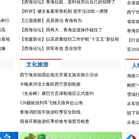
【西海论坛】青海拉面，是时候亮出自己的招牌了
全省
【时评】健全备案审查机制 筑牢法治统一屏障
西宁
场举行
【江源观察】高原善治 青海有为
省发
新高
【西海论坛】雨再大，青海这波操作稳住了
青海
业基地
【党建新论】以高质量组织工作护航"十五五"新征程
【行
成像
【西海论坛】崇军有道 贵在恒常
至20
文化旅游
人
西宁海东组团赴南京开展文旅农推介活动
海拔3
今晚来河湟大集听西宁原创歌曲
她把“
《生命树》康巴方言译制项目正式签约
雪域
120趟旅游列车飞驰天路奔赴山海
从军
青海消防筑牢旅游旺季安全防线
脱下军
我省开展旅游旺季价格专项督导检查
从老