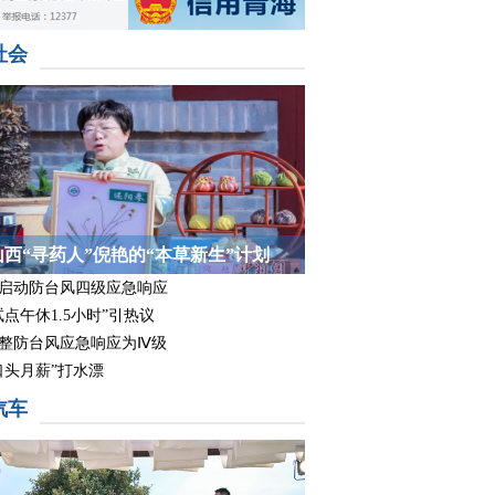
社会
山西“寻药人”倪艳的“本草新生”计划
启动防台风四级应急响应
试点午休1.5小时”引热议
整防台风应急响应为Ⅳ级
口头月薪”打水漂
汽车