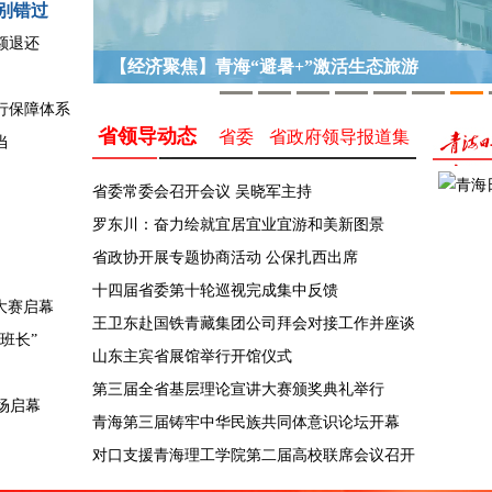
别错过
额退还
8月7日青海新闻联播
1
2
3
4
5
6
7
行保障体系
省领导动态
省委
省政府领导报道集
当
省委常委会召开会议 吴晓军主持
罗东川：奋力绘就宜居宜业宜游和美新图景
省政协开展专题协商活动 公保扎西出席
十四届省委第十轮巡视完成集中反馈
大赛启幕
王卫东赴国铁青藏集团公司拜会对接工作并座谈
班长”
山东主宾省展馆举行开馆仪式
第三届全省基层理论宣讲大赛颁奖典礼举行
场启幕
青海第三届铸牢中华民族共同体意识论坛开幕
对口支援青海理工学院第二届高校联席会议召开