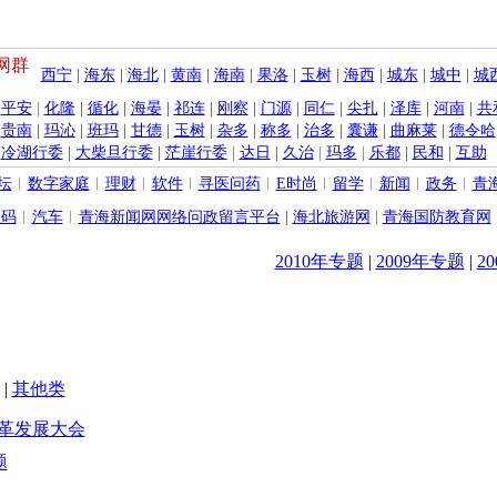
网群
西宁
|
海东
|
海北
|
黄南
|
海南
|
果洛
|
玉树
|
海西
|
城东
|
城中
|
城
|
平安
|
化隆
|
循化
|
海晏
|
祁连
|
刚察
|
门源
|
同仁
|
尖扎
|
泽库
|
河南
|
共
|
贵南
|
玛沁
|
班玛
|
甘德
|
玉树
|
杂多
|
称多
|
治多
|
囊谦
|
曲麻莱
|
德令哈
|
冷湖行委
|
大柴旦行委
|
茫崖行委
|
达日
|
久治
|
玛多
|
乐都
|
民和
|
互助
坛
︱
数字家庭
︱
理财
︱
软件
︱
寻医问药
︱
E时尚
︱
留学
︱
新闻
︱
政务
︱
青
数码
︱
汽车
︱
青海新闻网网络问政留言平台
|
海北旅游网
|
青海国防教育网
2010年专题
|
2009年专题
|
2
|
其他类
革发展大会
题