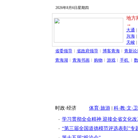
2026年8月6日星期四
地方
→
大通
兴海
天峻
省委领导
︱
省政府领导
︱
博客青海
︱
青新论
青海湖
︱
青海书画
︱
购物
︱
游戏
︱
手机
︱
时政·经济
体育·旅游
|
科·教·文·卫
学习贯彻全会精神 迎接全省文化改
·
“第三届全国道德模范评选表彰”专
·
第十五届“投洽会”
·