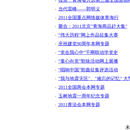
投票：青海省入选第三届全国道德
·
当代雷峰——郭明义
·
2011全国重点网络媒体青海行
·
聚合：2011北京"青海商品赶大集"
·
“伟大历程”网上作品征集大赛
·
庆祝建党90周年本网专题
·
“党在我心中”千网联动学党史
·
“童心向党”歌咏活动网上展播
·
“唱响中国”歌曲征集评选活动
·
"我与地震灾区"、"难忘的记忆" 
·
2011全国两会本网专题
·
玉树地震一周年纪念专题
·
2011青洽会本网专题
·
未