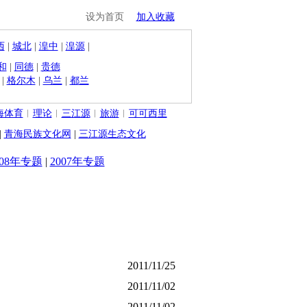
设为首页
加入收藏
西
|
城北
|
湟中
|
湟源
|
和
|
同德
|
贵德
|
格尔木
|
乌兰
|
都兰
海体育
︱
理论
︱
三江源
︱
旅游
︱
可可西里
|
青海民族文化网
|
三江源生态文化
008年专题
|
2007年专题
2011/11/25
2011/11/02
2011/11/02