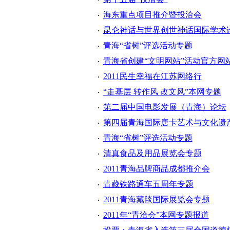
海东重点项目推介暨投洽会
·
昆仑神话与世界创世神话国际学术
·
青海“省树”评选活动专题
·
青海省创建“文明网站”活动官方网
·
2011民生幸福在江苏网络行
·
“走基层 转作风 改文风”本网专题
·
第二届中国电影发展（青海）论坛
·
第四届青海国际唐卡艺术与文化遗
·
青海“省树”评选活动专题
·
清真食品及用品展览会专题
·
2011青海品牌商品成都推介会
·
青藏铁路通车五周年专题
·
2011青海藏毯国际展览会专题
·
2011年“青洽会”本网专题报道
·