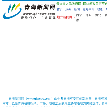
青海省人民政府网
网络问政留言平
|
首页
政务
新闻
青海体育
理论
西宁
海东
海北
地方新闻网→
察
专题库首页
时政·经济
体育·旅游
科·教·文·卫
其他类
青海新闻网（
www.qhnews.com
）由中共青海省委宣传部主管，青海省国
网站；也是青海省继报纸、广播、电视之后的最主要省级地方网络媒体。青海新