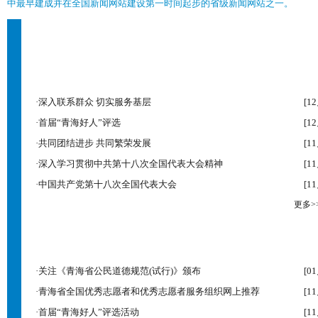
中最早建成并在全国新闻网站建设第一时间起步的省级新闻网站之一。
2011年
|
201
时
政
经
济
·
深入联系群众 切实服务基层
[1
·
首届“青海好人”评选
[1
·
共同团结进步 共同繁荣发展
[1
·
深入学习贯彻中共第十八次全国代表大会精神
[1
·
中国共产党第十八次全国代表大会
[1
更多>
科
教
文
卫
·
关注《青海省公民道德规范(试行)》颁布
[0
·
青海省全国优秀志愿者和优秀志愿者服务组织网上推荐
[1
·
首届“青海好人”评选活动
[1