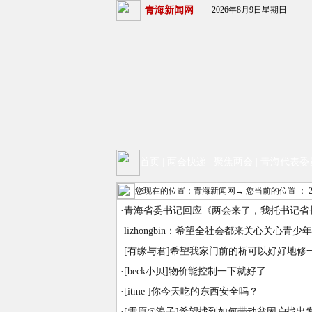
青海新闻网
2026年8月9日星期日
首页
|
两会快递
|
聚焦两会
|
青海代表委
您现在的位置：
青海新闻网
→ 您当前的位置 ：
·
青海省委书记回应《两会来了，我托书记省
·
lizhongbin：希望全社会都来关心关心青
·
[有缘与君]希望我家门前的桥可以好好地修
·
[beck小贝]物价能控制一下就好了
·
[itme ]你今天吃的东西安全吗？
·
[雪原@浪子]希望找到如何带动贫困户找出