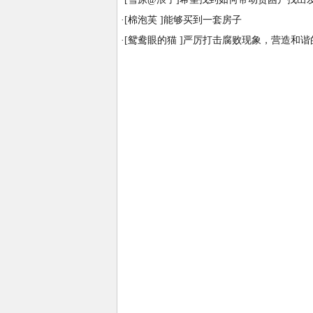
·
[棉泡芙 ]能够买到一套房子
·
[鸳鸯眼的猫 ]严厉打击腐败现象，营造和