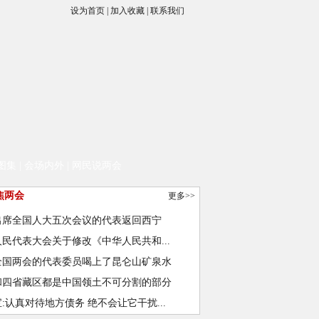
设为首页
|
加入收藏
|
联系我们
图集
|
会场内外
|
网民说两会
焦两会
更多>>
出席全国人大五次会议的代表返回西宁
民代表大会关于修改《中华人民共和...
全国两会的代表委员喝上了昆仑山矿泉水
和四省藏区都是中国领土不可分割的部分
:认真对待地方债务 绝不会让它干扰...