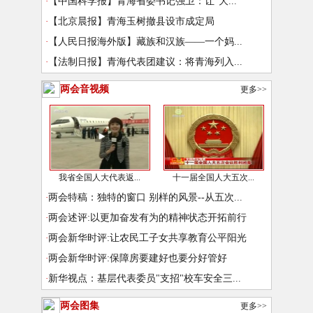
·
【中国科学报】青海省委书记强卫：让“大...
·
【北京晨报】青海玉树撤县设市成定局
·
【人民日报海外版】藏族和汉族——一个妈...
·
【法制日报】青海代表团建议：将青海列入...
两会音视频
更多>>
我省全国人大代表返...
十一届全国人大五次...
·
两会特稿：独特的窗口 别样的风景--从五次...
·
两会述评:以更加奋发有为的精神状态开拓前行
·
两会新华时评:让农民工子女共享教育公平阳光
·
两会新华时评:保障房要建好也要分好管好
·
新华视点：基层代表委员"支招"校车安全三...
两会图集
更多>>