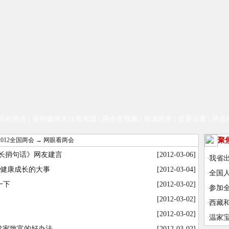
员在两会
|
省外媒体关注青海团
|
两会音视频
|
传递民生
|
提案议案
|
两会
2012全国两会
→
网眼看两会
聚
长捎句话》网友建言
[2012-03-06]
·
我省
少年健康成长的大事
[2012-03-04]
·
全国人
一下
[2012-03-02]
·
参加
[2012-03-02]
·
西藏
[2012-03-02]
·
温家宝
发家致富的好办法
[2012-03-02]