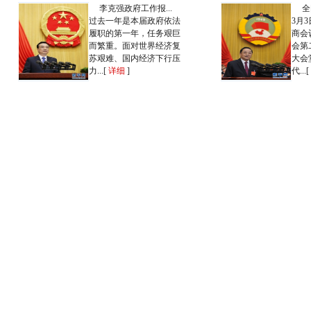
李克强政府工作报...
全
过去一年是本届政府依法
3月
履职的第一年，任务艰巨
商会
而繁重。面对世界经济复
会第
苏艰难、国内经济下行压
大会
力...[
详细
]
代...[