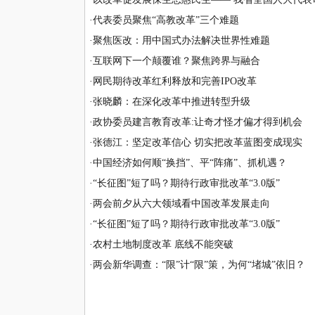
·
代表委员聚焦“高教改革”三个难题
·
聚焦医改：用中国式办法解决世界性难题
·
互联网下一个颠覆谁？聚焦跨界与融合
·
网民期待改革红利释放和完善IPO改革
·
张晓麟：在深化改革中推进转型升级
·
政协委员建言教育改革:让奇才怪才偏才得到机会
·
张德江：坚定改革信心 切实把改革蓝图变成现实
·
中国经济如何顺“换挡”、平“阵痛”、抓机遇？
·
“长征图”短了吗？期待行政审批改革“3.0版”
·
两会前夕从六大领域看中国改革发展走向
·
“长征图”短了吗？期待行政审批改革“3.0版”
·
农村土地制度改革 底线不能突破
·
两会新华调查：“限”计“限”策，为何“堵城”依旧？