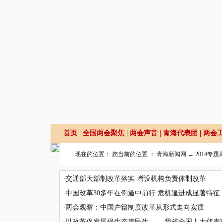
首页
|
全国两会聚焦
|
两会声音
|
青海代表团
|
两会
现在的位置： 您当前的位置 ：
青海新闻网
→
2014专题
·
交通部大部制改革落实 增设机构负责体制改革
·
中国改革30多年在倒逼中前行 危机逼进成显著特征
·
两会观察：中国户籍制度改革从形式走向实质
·
以改革促发展保生态惠民生—— 我省全国人大代表