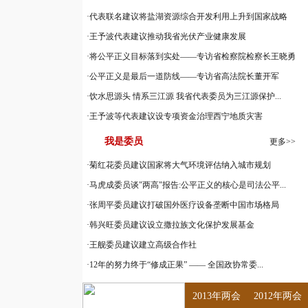
·
代表联名建议将盐湖资源综合开发利用上升到国家战略
·
王予波代表建议推动我省光伏产业健康发展
·
将公平正义目标落到实处——专访省检察院检察长王晓勇
·
公平正义是最后一道防线——专访省高法院长董开军
·
饮水思源头 情系三江源 我省代表委员为三江源保护...
·
王予波等代表建议设专项资金治理西宁地质灾害
我是委员
更多>>
·
菊红花委员建议国家将大气环境评估纳入城市规划
·
马虎成委员谈"两高"报告:公平正义的核心是司法公平...
·
张周平委员建议打破国外医疗设备垄断中国市场格局
·
韩兴旺委员建议设立撒拉族文化保护发展基金
·
王舰委员建议建立高级合作社
·
12年的努力终于“修成正果” —— 全国政协常委...
2013年两会
2012年两会