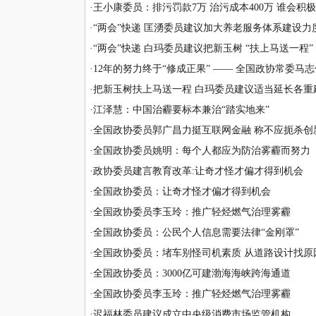
·
王小康委员：排污罚款7万 治污成本400万 谁会积
·
“两会”快递 匡湧委员建议加大养老服务体系建设力
·
“两会”快递 白玛委员建议把新玉树 “扶上马送一程”
·
12年的努力终于“修成正果” —— 全国政协常委马
·
把新玉树扶上马送一程 白玛委员建议适当延长各重
·
江泽慧：中国治霾要标本兼治“踏实地来”
·
全国政协委员郭广昌力挺互联网金融 称不应扼杀创
·
全国政协委员姚明：每个人都应为防治雾霾而努力
·
政协委员建言教育改革:让奇才怪才偏才得到机会
·
全国政协委员：让奇才怪才偏才得到机会
·
全国政协委员李玉玲：推广轻烃燃气治理雾霾
·
全国政协委员：公民个人信息需要法律“金刚罩”
·
全国政协委员：堵车别怪司机素质 从道路设计找原
·
全国政协委员：3000亿可建渤海海峡跨海通道
·
全国政协委员李玉玲：推广轻烃燃气治理雾霾
·
迟福林委员建议成立中央级消费市场监管机构