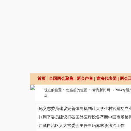
首页
|
全国两会聚焦
|
两会声音
|
青海代表团
|
两会
现在的位置： 您当前的位置 ：
青海新闻网
→
2014专题
点
·
鲍义志委员建议完善体制机制让大学生村官建功立
·
张周平委员建议打破国外医疗设备垄断中国市场格
·
西藏自治区人大常委会主任白玛赤林谈法治工作