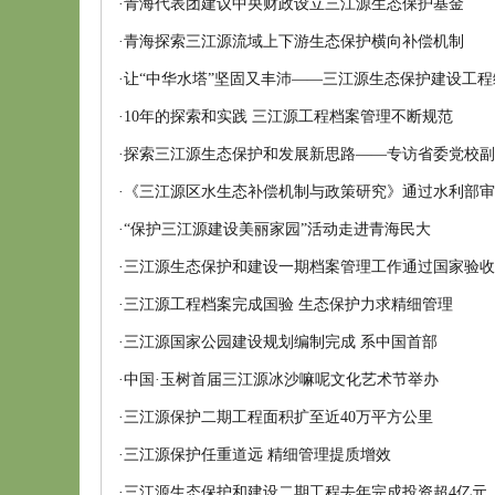
·
青海代表团建议中央财政设立三江源生态保护基金
·
青海探索三江源流域上下游生态保护横向补偿机制
·
让“中华水塔”坚固又丰沛——三江源生态保护建设工程
·
10年的探索和实践 三江源工程档案管理不断规范
·
探索三江源生态保护和发展新思路——专访省委党校副
·
《三江源区水生态补偿机制与政策研究》通过水利部审
·
“保护三江源建设美丽家园”活动走进青海民大
·
三江源生态保护和建设一期档案管理工作通过国家验收
·
三江源工程档案完成国验 生态保护力求精细管理
·
三江源国家公园建设规划编制完成 系中国首部
·
中国·玉树首届三江源冰沙嘛呢文化艺术节举办
·
三江源保护二期工程面积扩至近40万平方公里
·
三江源保护任重道远 精细管理提质增效
·
三江源生态保护和建设二期工程去年完成投资超4亿元