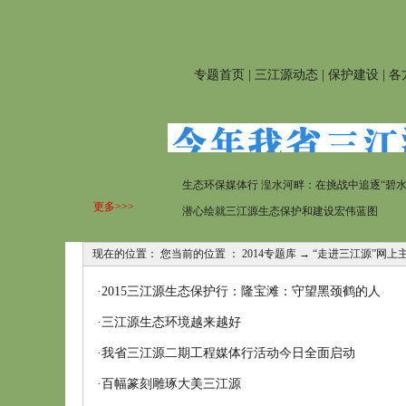
专题首页
|
三江源动态
|
保护建设
|
各
生态环保媒体行 湟水河畔：在挑战中追逐“碧水
更多>>>
潜心绘就三江源生态保护和建设宏伟蓝图
现在的位置： 您当前的位置 ：
2014专题库
→
“走进三江源”网上
·
2015三江源生态保护行：隆宝滩：守望黑颈鹤的人
·
三江源生态环境越来越好
·
我省三江源二期工程媒体行活动今日全面启动
·
百幅篆刻雕琢大美三江源