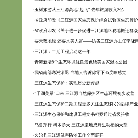
·
玉树旅游从三江源高地“起飞” 去年旅游收入2亿
·
省政府印发《三江源国家生态保护综合试验区生态管护
·
省政府印发《关于进一步促进三江源地区易地搬迁群众
·
要天蓝地绿 还要水美人富——访省三江源办主任李晓
·
三江源：二期工程启动这一年
·
青海新增8个生态环境优良景色绝美国家湿地公园
·
我省南部寒潮渐退 当地人告诉你零下45度啥感觉
·
三江源生态保护：实现历史新跨越
·
“千湖美景”归来 三江源自然保护区生态环境初步改善
·
三江源生态保护二期工程更多关注生态移民的后续产业
·
三江源生态保护和建设工程文书档案通过省级验收
·
鸟兽穿行 树木参天 三江源腹地成野生动植物天堂
·
久治县三江源鼠害防治工作全面展开