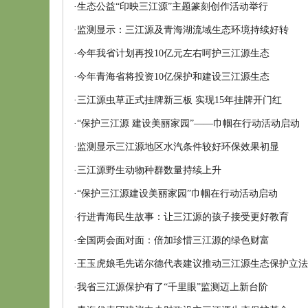
·
生态公益“印映三江源”主题篆刻创作活动举行
·
监测显示：三江源及青海湖流域生态环境持续好转
·
今年我省计划再投10亿元左右呵护三江源生态
·
今年青海省将投资10亿保护和建设三江源生态
·
三江源虫草正式挂牌新三板 实现15年挂牌开门红
·
“保护三江源 建设美丽家园”——巾帼在行动活动启动
·
监测显示三江源地区水汽条件较好环保效果初显
·
三江源野生动物种群数量持续上升
·
“保护三江源建设美丽家园”巾帼在行动活动启动
·
行进青海民生故事：让三江源的孩子接受更好教育
·
全国两会面对面：倍加珍惜三江源的绿色财富
·
王玉虎娘毛先诺尔德代表建议推动三江源生态保护立法
·
我省三江源保护有了“千里眼”监测迈上新台阶