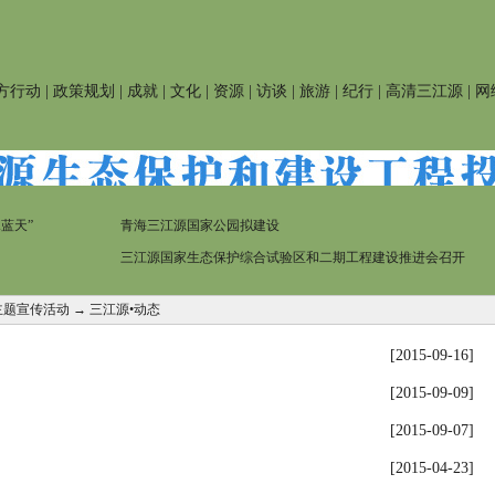
方行动
|
政策规划
|
成就
|
文化
|
资源
|
访谈
|
旅游
|
纪行
|
高清三江源
|
网
蓝天”
青海三江源国家公园拟建设
三江源国家生态保护综合试验区和二期工程建设推进会召开
主题宣传活动
→
三江源•动态
[2015-09-16]
[2015-09-09]
[2015-09-07]
[2015-04-23]