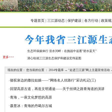
专题首页
|
三江源动态
|
保护建设
|
各方行动
|
政策规
生态环保媒体行 湟水河畔：在挑战中追逐“碧水蓝天”
更多>>>
潜心绘就三江源生态保护和建设宏伟蓝图
现在的位置： 您当前的位置 ：
2014专题库
→
“走进三江源”网上主题宣传活动
·
骆驼泉边的撒拉姑娘——“网络名人丝路行”采访札记(三)
·
回望高原古道，再造文明通途——关于丝绸之路青海道的演讲
·
青海，一座文化梦想的高原
·
聂昱冰：青海的丹噶尔古城