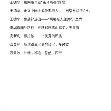
·
王德华：用网络再造“茶马商都”辉煌
·
王德华：走近中国土库曼斯坦人——网络丝路行之七
·
王德华：翻越祁连山——“网络名人丝路行”之六
·
港城微闻丝路行：穿越祁连雪山感受大美青海
·
高新利：撒拉族，一个优秀的民族
·
聂昱冰：新丝路最宝贵的珍宝，多民族
·
聂昱冰：壮哉，祁连！悠然，西宁