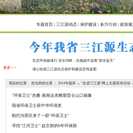
专题首页
|
三江源动态
|
保护建设
|
各方行动
|
政策规
生态环保媒体行 湟水河畔：在挑战中追逐“碧水蓝天”
更多>>>
潜心绘就三江源生态保护和建设宏伟蓝图
现在的位置： 您当前的位置 ：
2014专题库
→
“走进三江源”网上主题宣传活动
·
“环保卫士”杰桑·索南达杰雕塑昆仑山口揭像
·
我省环保卫士获中华环境奖
·
勒巴沟景区来了一群“环保卫士”
·
寻找“江河卫士”:赵文财的6年环保路