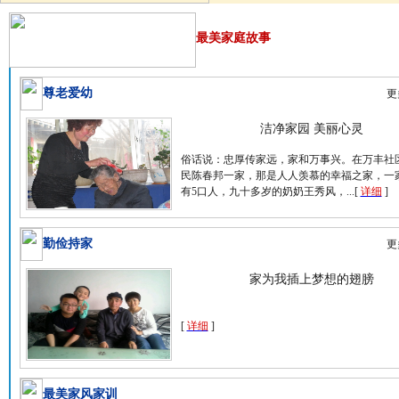
最美家庭故事
尊老爱幼
更
洁净家园 美丽心灵
俗话说：忠厚传家远，家和万事兴。在万丰社
民陈春邦一家，那是人人羡慕的幸福之家，一
有5口人，九十多岁的奶奶王秀风，...[
详细
]
勤俭持家
更
家为我插上梦想的翅膀
[
详细
]
最美家风家训