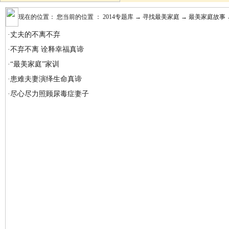
现在的位置： 您当前的位置 ：
2014专题库
→
寻找最美家庭
→
最美家庭故事
·
丈夫的不离不弃
·
不弃不离 诠释幸福真谛
·
“最美家庭”家训
·
患难夫妻演绎生命真谛
·
尽心尽力照顾尿毒症妻子