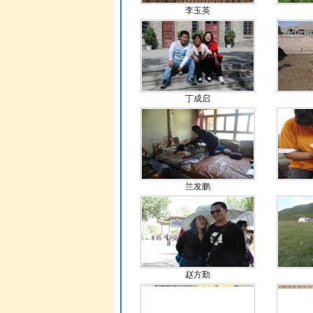
李玉英
丁成启
兰发鹏
赵方勤