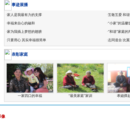
事迹展播
·
家人是我最有力的支撑
·
互敬互爱 和
·
幸福来自心的融和
·
“小家”的温馨
·
家为我插上梦想的翅膀
·
“和谐”家庭的
·
只要用心 其实幸福很简单
·
志同道合 比
表彰家庭
一家四口的幸福
“最美家庭”家训
孝媳撑
影像