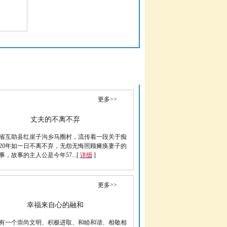
更多>>
丈夫的不离不弃
省互助县红崖子沟乡马圈村，流传着一段关于痴
20年如一日不离不弃，无怨无悔照顾瘫痪妻子的
事，故事的主人公是今年57...[
详细
]
更多>>
幸福来自心的融和
有一个崇尚文明、积极进取、和睦和谐、相敬相