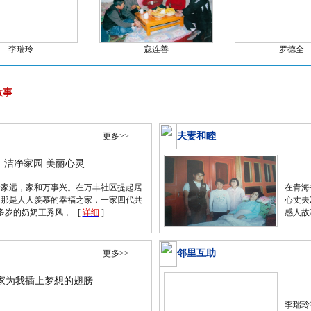
李瑞玲
寇连善
罗德全
故事
夫妻和睦
更多>>
洁净家园 美丽心灵
传家远，家和万事兴。在万丰社区提起居
在青海
，那是人人羡慕的幸福之家，一家四代共
心丈夫
岁的奶奶王秀风，...[
详细
]
感人故
邻里互助
更多>>
家为我插上梦想的翅膀
李瑞玲