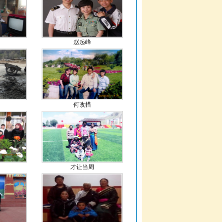
赵起峰
何改措
才让当周