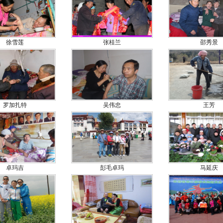
徐雪莲
张桂兰
邵秀景
罗加扎特
吴伟忠
王芳
卓玛吉
彭毛卓玛
马延庆