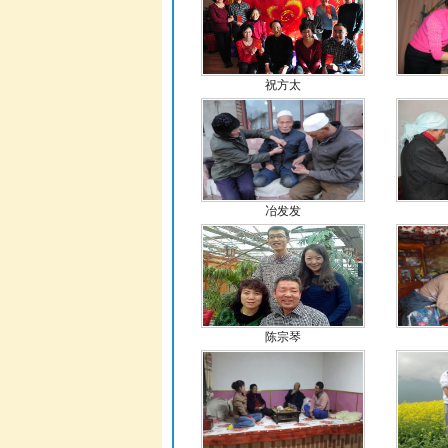
祝方太
冶发发
陈宗琴