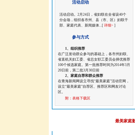
活动启动
活动启动。2月24日，省妇联在全省设40个
分会场，组织各市州、县（市、区）妇联干
部、家庭代表、新闻媒体...[
详细>
]
参与方式
1、组织推荐
在广泛发动群众参与的基础上，各市州妇联、
省直机关妇工委、省总女职工委员会择优推荐
100个候选家庭。第一批推荐时间为2014年3月
20日前，第二批3月30日前
2、家庭自荐和群众推荐
在
青海新闻网
设立寻找“最美家庭”活动官网，
设立“最美家庭”自荐区、推荐区和网友讨论
区。
附：表格下载区
最美家庭