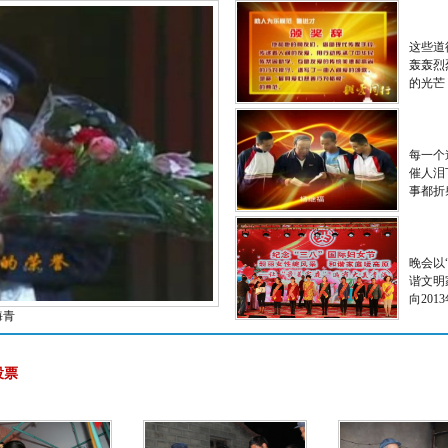
这些道
轰轰烈
的光芒
每一个
催人泪
事都折
晚会以
谐文明
向201
海青
投票