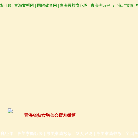
络问政
|
青海文明网
|
国防教育网
|
青海民族文化网
|
青海湖诗歌节
|
海北旅游
|
青海省妇女联合会官方微博
家庭征集
|
最美家庭影像
|
最美家庭故事
|
网友评论
|
最美家庭投票
|
全国