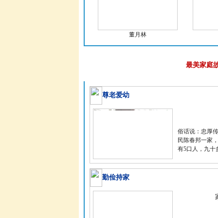
董月林
最美家庭
尊老爱幼
俗话说：忠厚
民陈春邦一家
有5口人，九十多
勤俭持家