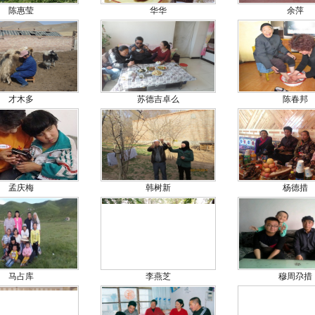
陈惠莹
华华
余萍
才木多
苏德吉卓么
陈春邦
孟庆梅
韩树新
杨德措
马占库
李燕芝
穆周尕措