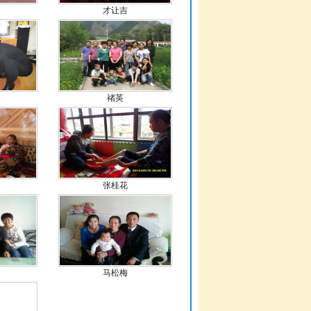
才让吉
禇英
张桂花
马松梅