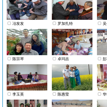
冶发发
罗加扎特
吴
陈宗琴
卓玛吉
彭
李玉英
陈惠莹
华