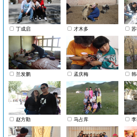
丁成启
才木多
苏
兰发鹏
孟庆梅
韩
赵方勤
马占库
李