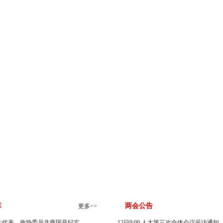
3月3日
3月4日
3月5日
3月6日
3月7日
3月8日
3月9日
萃
两会公告
更多>>
大代表、政协委员共商国是纪实
12日9:00 人大第三次全体会议采访通知