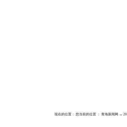
专题首页
|
新常态 新机遇
|
我来自基层
|
现在的位置： 您当前的位置 ：
青海新闻网
→
2