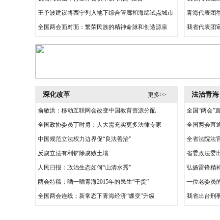
王予波建议将西宁列入地下综合管廊和海绵试点城市
青海代表团
全国两会面对面：繁荣民族的精神命脉和创造源泉
我省代表团
深化改革
法治青海
更多>>
俞敏洪：移动互联网会改变中国教育资源分配
全国“两会”
全国政协委员丁时勇：人大需充实更多法律专家
全国两会直
中国规范立法权力边界促“良法善治”
全省法院法官
反腐立法有利铲除腐败土壤
省委政法委出
人民日报：政治生态如何“山清水秀”
弘扬雷锋精神
两会特稿：晒一晒青海2015年的民生“干货”
一位老委员
全国两会连线：新常态下青海经济“蝶变”升级
我省出台刑