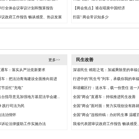
举行全体会议审议计划和预算报告
【两会焦点】谁在唱衰中国经济
审议政府工作报告 畅谈感受、热议发展
扫盲! 两会常识知多少
民生改善
更多>>
直通车：落实从严治党新要求
深读民生·精彩之笔：加减乘除里的幸福
通车：把法治青海建设全面推向前进
行进中的“民生号”列车，承载你我的幸
节后忙“充电”
和谐藏区行：送水车，载一份责任 送一
台指导意见加强地方基层法学会建...
全国“两会”直通车：持续推进民生改善
 践行司法为民
全国“两会”面对面：努力实现创业有路
的法治情怀
全国“两会”连线特稿：办好民生事 温暖
事诉讼法律援助工作实施办法
我省代表团审议政府工作报告 畅谈感受