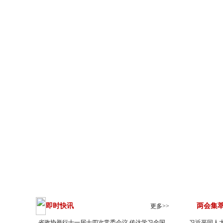
两会日程
→
即时快讯
两会集
更多>>
省政协举行十一届十四次常委会议 传达学习全国...
习近平同人