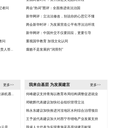
答记者问
两会“热词”图评：全面推进依法治国
新华网评：立法法修改，别说你的心思它不懂
两会新华时评：为发展营造公平有序法治环境
新华网评：中国外交不仅要回应，更要引导
者问
重视国学教育 加强文化认同
人答...
腐败不是发展的“润滑剂”
我来自基层 为发展建言
更多>>
更多>>
机遇...
何峰建议支持青海以教育布局结构调整促进就业
邓晓辉代表建议加快社会组织管理立法
韩永东建议加快推进河湟地区水利综合治理项目
王予波代表建议加大对西宁市锂电产业发展支持
是...
我省人大代表为实现青海蓝高原绿建言献策