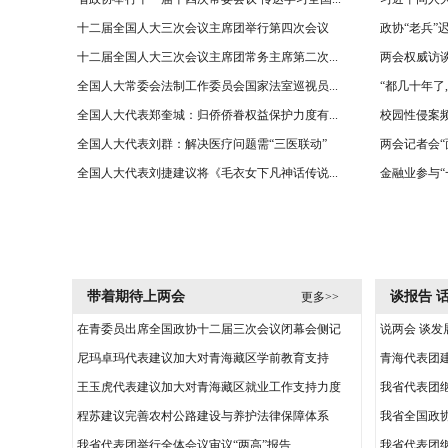
十二届全国人大三次会议主席团举行第四次会议
政协“老兵”
十二届全国人大三次会议主席团常务主席第二次...
两会权威访谈
全国人大常委会法制工作委员会国家法室巡视员...
“都几十年了
全国人大代表郑奎城：归侨侨眷权益保护力度有...
校园性侵案频
全国人大代表刘群：解决医疗问题需“三医联动”
两会记者会“
全国人大代表刘捷建议将《毛衣女下凡神话传说...
金融业参与“
带着期待上两会
谈报告 
更多>>
在青委员出席全国政协十二届三次会议闭幕会侧记
说两会 谈发
尼玛卓玛代表建议加大对青海藏区学前教育支持
青海代表团
王玉虎代表建议加大对青海藏区就业工作支持力度
我省代表团
程苏建议完善农村公路建设与养护法律保障体系
我省全国政协
我省代表团举行全体会议审议“两高”报告
我省代表团继