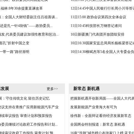
迟福林:8年30余提案直谏改革
12日14:45中国人民银行行长周小川等
：全国人大财经委副主任吕祖善谈...
11日15:00 政协会议第四次全体会议
,还是扎一针4块钱”——政协委员...
11日10:45科技部长万钢答记者问
发,代表委员建议加强性教育和惩治...
10日新疆澳门代表团开放团组安排
面孔”折射中国之变
10日16:30国家安监总局局长杨栋梁答记
一带一路”路径渐明
10日14:30柳斌杰等5名全国人大专委会负责
话发展
新常态 新机遇
更多>>
展：守住传统文化 留住历史记忆
把握新机遇开创新局面——全国人大代表谈
建议支持在青推广应用新能源汽车产业
发展新能源产业青海大有可为
继续审议报告 审查计划和预算报告
徐伟新：全面辩证看待经济发展新常态
委员继续讨论政府工作报告和计划...
全国两会特别报道：新常态 新机遇
续审议政府工作报告 审查计划 预...
16座“洗肺”城市榜公布张家口上榜 蓝天白云