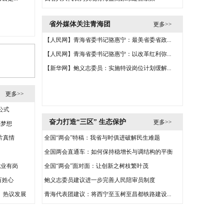
省外媒体关注青海团
更多>>
【人民网】青海省委书记骆惠宁：最美省委省政...
【人民网】青海省委书记骆惠宁：以改革红利弥...
【新华网】鲍义志委员：实施特设岗位计划缓解...
更多>>
公式
奋力打造“三区” 生态保护
更多>>
福梦想
片真情
全国“两会”特稿：我省与时俱进破解民生难题
全国两会直通车：如何保持稳增长与调结构的平衡
就业有岗
全国“两会”面对面：让创新之树枝繁叶茂
百姓心
鲍义志委员建议进一步完善人民陪审员制度
、热议发展
青海代表团建议：将西宁至玉树至昌都铁路建设...