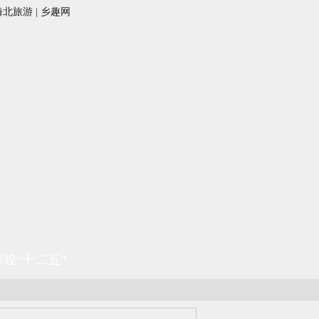
海北旅游
|
乡趣网
辉煌“十二五”