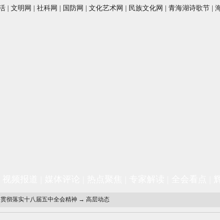
活
|
文明网
|
社科网
|
国防网
|
文化艺术网
|
民族文化网
|
青海湖诗歌节
|
|
视频报道
|
媒体评论
|
热点聚焦
|
专家解读
|
全会看点
|
海贯彻落实十八届五中全会精神
→
高层动态