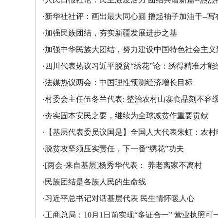
·
新华社社评：画出最大同心圆 撸起袖子加油干--
·
加强民族团结，夯实新疆发展进步之基
·
加强中华民族大团结，努力建设中国特色社会主义
·
四川代表热议习近平脱贫“绣花”论：绣得精准才能
·
法媒热议两会：中国理性预测经济增长目标
·
村委会主任伍冬兰代表: 整治农村山寨食品刻不容
·
夯实固本安民之要，继续为全球减贫作重要贡献
·
【基层代表委员议国是】全国人大代表朱虹：农村
·
脱贫攻坚须压实责任，下一番“绣花”功夫
·
[两会·来自基层]杨秀华代表： 养老离家不离村
·
民族团结是各族人民的生命线
·
习近平总书记对话基层代表 民生情怀暖人心
·
工商总局：10月1日前实现“多证合一” 营业执照可