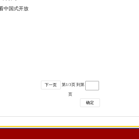
看中国式开放
第
1
/
3
页 到第
下一页
页
确定