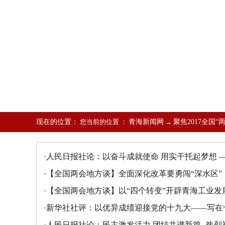
现在的位置：
您当前的位置 ：
青海新闻网
→
聚焦2017全国“
·
人民日报社论：以奋斗成就使命 用实干托起梦想 
·
【全国两会地方谈】全面深化改革要勇闯“深水区”
·
【全国两会地方谈】以“四个转变”开辟青海工业发
·
新华社社评：以优异成绩迎接党的十九大——写在
·
人民日报社论：民主激发活力 团结共谱新篇--热