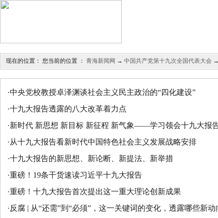
今日导读
|
高层动态
|
要
辉煌成就
|
报告解读
|
权
现在的位置： 您当前的位置 ：
青海新闻网
→
中国共产党第十九次全国代表大会
·
中央党校教授卓泽渊谈社会主义民主政治的“四化建设”
·
十九大报告透露的八大改革着力点
·
新时代 新思想 新目标 新征程 新气象——学习领会十九大报
·
从十九大报告看新时代中国特色社会主义发展战略安排
·
十九大报告的新思想、新论断、新提法、新举措
·
重磅！19条干货速读习近平十九大报告
·
重磅！十九大报告首次提出这一重大理论创新成果
·
反腐 | 从“还需”到“必须”，这一关键词的变化，透露哪些新动