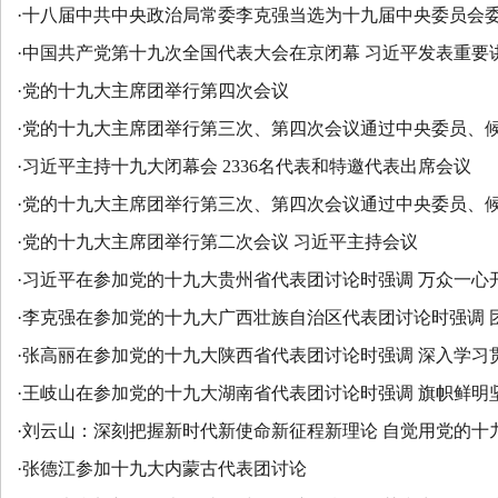
·
十八届中共中央政治局常委李克强当选为十九届中央委员会
·
中国共产党第十九次全国代表大会在京闭幕 习近平发表重要
·
党的十九大主席团举行第四次会议
·
党的十九大主席团举行第三次、第四次会议通过中央委员、候
·
习近平主持十九大闭幕会 2336名代表和特邀代表出席会议
·
党的十九大主席团举行第三次、第四次会议通过中央委员、候
·
党的十九大主席团举行第二次会议 习近平主持会议
·
习近平在参加党的十九大贵州省代表团讨论时强调 万众一心
·
李克强在参加党的十九大广西壮族自治区代表团讨论时强调 
·
张高丽在参加党的十九大陕西省代表团讨论时强调 深入学习贯
·
王岐山在参加党的十九大湖南省代表团讨论时强调 旗帜鲜明
·
刘云山：深刻把握新时代新使命新征程新理论 自觉用党的十
·
张德江参加十九大内蒙古代表团讨论