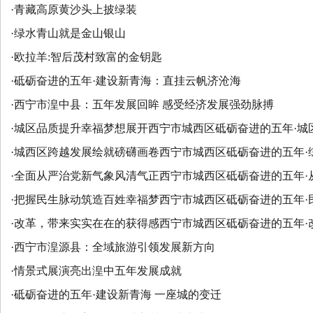
·
青藏高原黄沙头上披绿装
·
绿水青山就是金山银山
·
欧拉羊:智后茂村致富的金钥匙
·
砥砺奋进的五年·建设新青海：直挂云帆济沧海
·
西宁市湟中县：五年发展回眸 感受经济发展强劲脉搏
·
城区品质提升幸福梦想展开西宁市城西区砥砺奋进的五年·城
·
城西区跨越发展绘就磅礴画卷西宁市城西区砥砺奋进的五年·
·
全面从严治党新气象风清气正西宁市城西区砥砺奋进的五年·
·
把握民生脉动筑造百姓幸福梦西宁市城西区砥砺奋进的五年·
·
改革，带来实实在在的获得感西宁市城西区砥砺奋进的五年·
·
西宁市湟源县：全域旅游引领发展新方向
·
情景式展演亮出湟中五年发展成就
·
砥砺奋进的五年·建设新青海 一座城的变迁