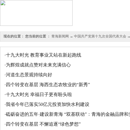
今日导读
|
高层动态
|
要
辉煌成就
|
报告解读
|
权
现在的位置： 您当前的位置 ：
青海新闻网
→
中国共产党第十九次全国代表大会
·
十九大时光 教育事业又站在新起跑线
·
为辉煌成就点赞对未来充满信心
·
河道生态景观持续向好
·
四个转变在基层 海西生态农牧业的“新秀”
·
十九大时光 幸福日子更有盼头啦
·
我省今年已落实50亿元投资加快水利建设
·
砥砺奋进的五年·建设新青海 “双基联动”：青海的金融品牌和
·
四个转变在基层 不懈追逐“绿色梦想”