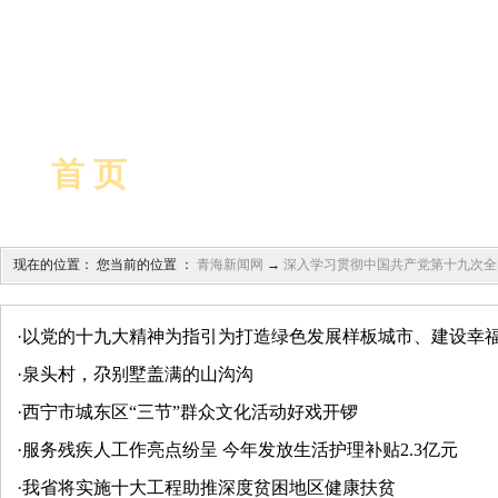
今日导读
|
领导访谈
|
热论时
首 页
各部门学习动态
|
基层学习动
现在的位置： 您当前的位置 ：
青海新闻网
→
深入学习贯彻中国共产党第十九次全
·
以党的十九大精神为指引为打造绿色发展样板城市、建设幸福
·
泉头村，尕别墅盖满的山沟沟
·
西宁市城东区“三节”群众文化活动好戏开锣
·
服务残疾人工作亮点纷呈 今年发放生活护理补贴2.3亿元
·
我省将实施十大工程助推深度贫困地区健康扶贫