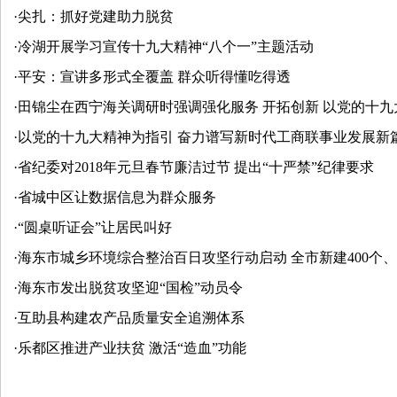
·
尖扎：抓好党建助力脱贫
·
冷湖开展学习宣传十九大精神“八个一”主题活动
·
平安：宣讲多形式全覆盖 群众听得懂吃得透
·
田锦尘在西宁海关调研时强调强化服务 开拓创新 以党的十
·
以党的十九大精神为指引 奋力谱写新时代工商联事业发展新
·
省纪委对2018年元旦春节廉洁过节 提出“十严禁”纪律要求
·
省城中区让数据信息为群众服务
·
“圆桌听证会”让居民叫好
·
海东市城乡环境综合整治百日攻坚行动启动 全市新建400个、改
·
海东市发出脱贫攻坚迎“国检”动员令
·
互助县构建农产品质量安全追溯体系
·
乐都区推进产业扶贫 激活“造血”功能