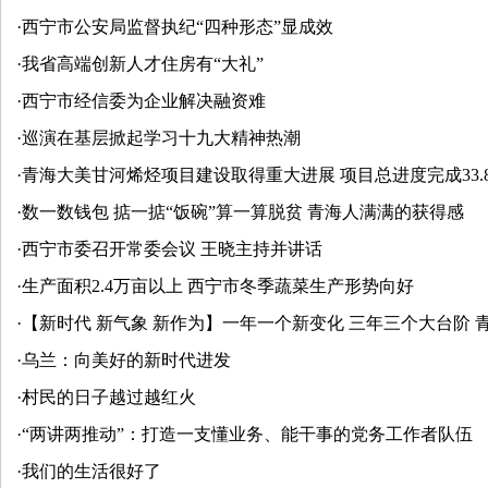
·
西宁市公安局监督执纪“四种形态”显成效
·
我省高端创新人才住房有“大礼”
·
西宁市经信委为企业解决融资难
·
巡演在基层掀起学习十九大精神热潮
·
青海大美甘河烯烃项目建设取得重大进展 项目总进度完成33.
·
数一数钱包 掂一掂“饭碗”算一算脱贫 青海人满满的获得感
·
西宁市委召开常委会议 王晓主持并讲话
·
生产面积2.4万亩以上 西宁市冬季蔬菜生产形势向好
·
【新时代 新气象 新作为】一年一个新变化 三年三个大台阶
·
乌兰：向美好的新时代进发
·
村民的日子越过越红火
·
“两讲两推动”：打造一支懂业务、能干事的党务工作者队伍
·
我们的生活很好了