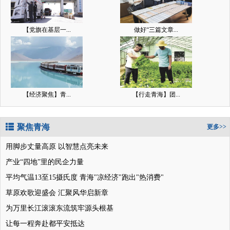
【党旗在基层一...
做好“三篇文章...
【经济聚焦】青...
【行走青海】团...
聚焦青海
更多>>
用脚步丈量高原 以智慧点亮未来
产业“四地”里的民企力量
平均气温13至15摄氏度 青海"凉经济"跑出"热消费"
草原欢歌迎盛会 汇聚风华启新章
为万里长江滚滚东流筑牢源头根基
让每一程奔赴都平安抵达