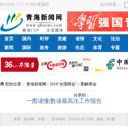
8/6/2026, 5:57:34 PM 星期四
站内检索：
首页
国内
时评
党建
省情
文化
法治
新闻
国际
政务
旅游
生态
体育
专题
您的位置：
青海新闻网
/
2018“全国两会”
/
图解两会
分享到：
一图读懂|数读最高法工作报告
来源：
新华网
作者：
发布时间：
2018-03-10 15:09
编辑：
易 娜