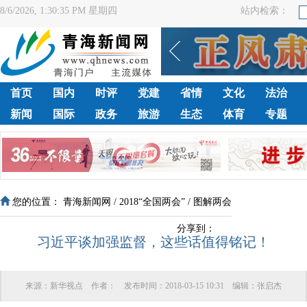
8/6/2026, 1:30:37 PM 星期四
站内检索：
首页
国内
时评
党建
省情
文化
法治
新闻
国际
政务
旅游
生态
体育
专题
您的位置：
青海新闻网
/
2018“全国两会”
/
图解两会
分享到：
习近平谈加强监督，这些话值得铭记！
来源：
新华视点
作者：
发布时间：
2018-03-15 10:31
编辑：
张启杰