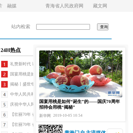
片
融媒
青海省人民政府网
藏文网
站内检索
24H热点
礼赞新时代 讴歌新青海——庆祝新中国成立70周年和...
国宴用桃是如何“诞生”的——国庆70周年招待会用...
揭秘丨盛世华诞背后的国家摄影队
中华人民共和国国家勋章和国家荣誉称号颁授仪式在...
国宴用桃是如何“诞生”的——国庆70周年
庆祝中华人民共和国成立70周年大型文艺晚会《奋斗...
招待会用桃“揭秘”
【壮丽70年 奋斗新时代——进行青海看发展】青海：...
2019-10-05 10:54
新华网
【壮丽70年 奋斗新时代——进行青海·讲述】历史从...
青海门户 主流媒体