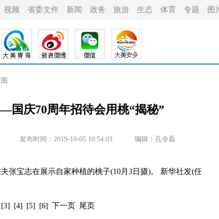
视频
省委文件
新闻
政务
旅游
生态
体育
专题
图
清图
—国庆70周年招待会用桃“揭秘”
发布时间：2019-10-05 10:54:03
编辑：孔令磊
宝志在展示自家种植的桃子(10月3日摄)。 新华社发(任
[3]
[4]
[5]
[6]
下一页
尾页