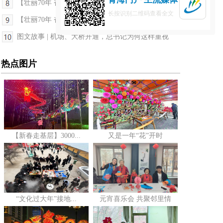
【壮丽70年 奋斗新时代——行进青海·讲述】动人色...
长按识别二维码查看全文
【壮丽70年 奋斗新时代 行进青海看发展】城镇“星...
图文故事 | 机场、大桥开通，总书记为何这样重视
热点图片
【新春走基层】3000...
又是一年“花”开时
“文化过大年”接地...
元宵喜乐会 共聚邻里情