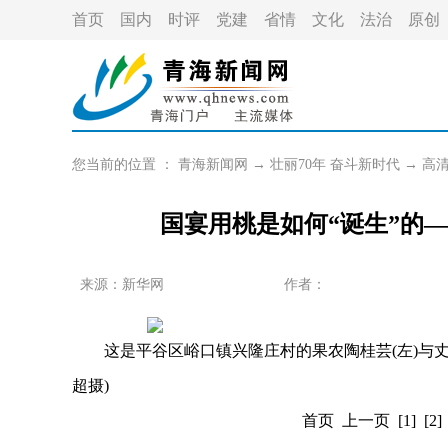
首页
国内
时评
党建
省情
文化
法治
原创
您当前的位置 ：
青海新闻网
→
壮丽70年 奋斗新时代
→
高
国宴用桃是如何“诞生”的—
来源：新华网
作者：
这是平谷区峪口镇兴隆庄村的果农陶桂芸(左)与丈夫张
超摄)
首页
上一页
[1]
[2]