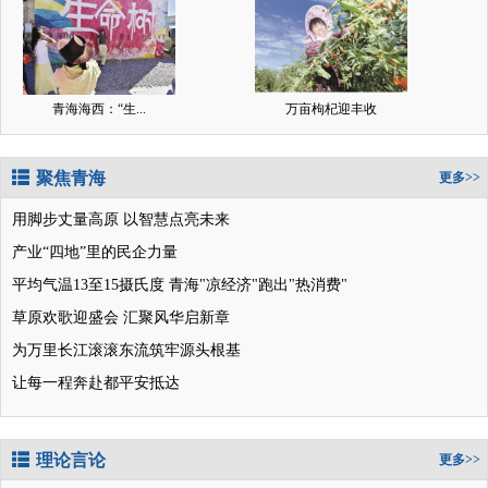
青海海西：“生...
万亩枸杞迎丰收
聚焦青海
更多>>
用脚步丈量高原 以智慧点亮未来
产业“四地”里的民企力量
平均气温13至15摄氏度 青海"凉经济"跑出"热消费"
草原欢歌迎盛会 汇聚风华启新章
为万里长江滚滚东流筑牢源头根基
让每一程奔赴都平安抵达
理论言论
更多>>