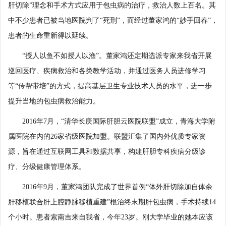
肝切除”理念和手术方式应用于包虫病的治疗，救治人数上百名。其
中不少患者已被当地医院判了“死刑”，而经过董家鸿的“妙手回春”，
患者的生命重新得以延续。
“授人以鱼不如授人以渔”。董家鸿还定期选派专家来我省开展
巡回医疗、疾病救治和各类教学活动，并通过医务人员进修学习
等“传帮带培”的方式，提高基层卫生专业技术人员的水平，进一步
提升当地的包虫病救治能力。
2016年7月，“清华长庚国际肝胆云医院联盟”成立，青海大学附
属医院在内的26家省级医院加盟。联盟汇集了国内外优质专家资
源，旨在通过互联网工具和数据共享，构建肝胆专科疾病分级诊
疗、分级健康管理体系。
2016年9月，董家鸿团队完成了世界首例“体外肝切除加自体余
肝移植联合肝上腔静脉移植重建”根治终末期肝包虫病，手术持续14
个小时。患者索南吉来自我省，今年23岁。刚大学毕业的她本应该