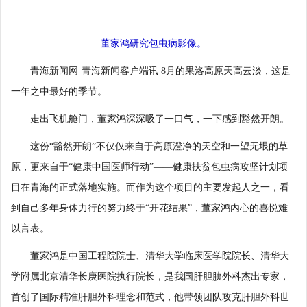
董家鸿研究包虫病影像。
青海新闻网·青海新闻客户端讯 8月的果洛高原天高云淡，这是
一年之中最好的季节。
走出飞机舱门，董家鸿深深吸了一口气，一下感到豁然开朗。
这份“豁然开朗”不仅仅来自于高原澄净的天空和一望无垠的草
原，更来自于“健康中国医师行动”——健康扶贫包虫病攻坚计划项
目在青海的正式落地实施。而作为这个项目的主要发起人之一，看
到自己多年身体力行的努力终于“开花结果”，董家鸿内心的喜悦难
以言表。
董家鸿是中国工程院院士、清华大学临床医学院院长、清华大
学附属北京清华长庚医院执行院长，是我国肝胆胰外科杰出专家，
首创了国际精准肝胆外科理念和范式，他带领团队攻克肝胆外科世