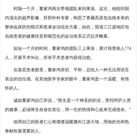
时隔一个月，董家鸿再次带领团队来到果洛。这次，他组织国
内顶尖的超声影像、肝胆外科专家，构思了青藏高原包虫病未来的
整体临床防控模式和患者诊治综合方案，由此，我省三江源地区包
虫病患者的健康扶贫和规范化的诊治体系正式拉开帷幕。
短短一个月的时间，董家鸿的团队三上果洛，累计筛查病人774
人，开展手术96台，所有手术患者均获得治愈。
在基层患者眼里，董家鸿亲切、平和，总给人一种无法用语言
表达的信任感。在其他医学专家的眼中，董家鸿是一个温暖、有情
怀的人。
诚如董家鸿自己所说，“医生是一个神圣的职业，受托呵护人类
的健康，必须将生命放在首位，用一生的热情和心血来完成使命。”
他用自己的医者仁心将缕缕温暖撒向江源大地，用他的光和热
奉献给最需要的人。