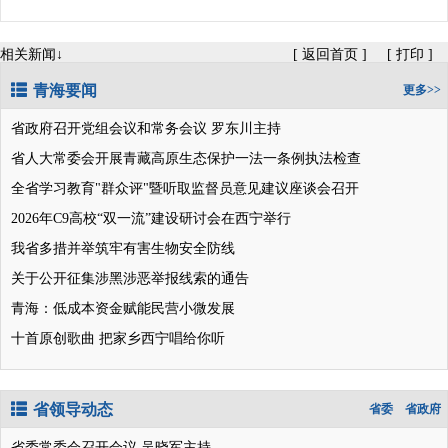
相关新闻↓
[
返回首页
]
[
打印
]
青海要闻
更多>>
省政府召开党组会议和常务会议 罗东川主持
省人大常委会开展青藏高原生态保护一法一条例执法检查
全省学习教育"群众评"暨听取监督员意见建议座谈会召开
2026年C9高校“双一流”建设研讨会在西宁举行
我省多措并举筑牢有害生物安全防线
关于公开征集涉黑涉恶举报线索的通告
青海：低成本资金赋能民营小微发展
十首原创歌曲 把家乡西宁唱给你听
省领导动态
省委
省政府
省委常委会召开会议 吴晓军主持