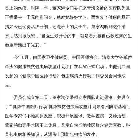
灵上的伤痕。时隔一年，董家鸿专门委托来青海义诊的医疗队为旦
正措带去一千元的慰问金，勉励她好好学习。而恢复了健康的旦正
措如今已变得活泼开朗，还是班上的尖子生。董家鸿听到这个消
息，感到很欣慰，“当医生最开心的事，就是看到被自己救过来的生
命重新活出了光彩。”
今年8月，由国家卫生健康委、中国医师协会、清华大学等单位
牵头的健康扶贫包虫病攻坚计划项目在我省正式启动，由他们共同
发起的《健康中国医师行动》包虫病清灭行动工作委员会同步成
立。
委员会成立第二天，董家鸿便带领专家团队走进果洛，并设立
了“‘健康中国医师行动’健康扶贫包虫病攻坚计划果洛州防治基地”。
医学专家们不顾高原反应，积极开展座谈、教学查房、义诊活动。
董家鸿做完手术顾不上休息，又亲自为当地牧民群众健康宣教，科
普包虫病相关知识，从源头上预防包虫病的发生。