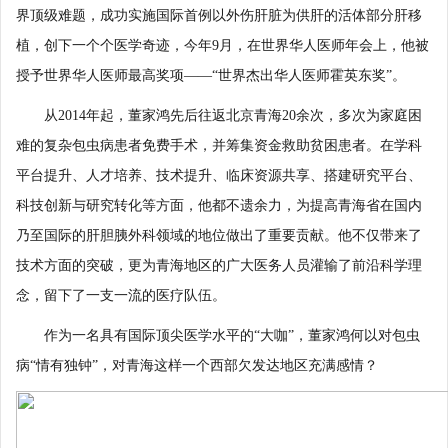
界顶级难题，成功实施国际首例以外伤肝脏为供肝的活体部分肝移
植，创下一个个医学奇迹，今年9月，在世界华人医师年会上，他被
授予世界华人医师最高奖项——“世界杰出华人医师霍英东奖”。
从2014年起，董家鸿先后往返北京青海20余次，多次为家庭困
难的复杂包虫病患者免费手术，并筹集资金救助贫困患者。在学科
平台提升、人才培养、技术提升、临床资源共享、搭建研究平台、
科技创新与研究转化等方面，他都不遗余力，为提高青海省在国内
乃至国际的肝胆胰外科领域的地位做出了重要贡献。他不仅带来了
技术方面的突破，更为青海地区的广大医务人员灌输了前沿科学理
念，留下了一支一流的医疗队伍。
作为一名具有国际顶尖医学水平的“大咖”，董家鸿何以对包虫
病“情有独钟”，对青海这样一个西部欠发达地区充满感情？