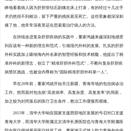
睁地看着病人因为肝胆管结石剧痛在床上打滚，有的经过十几次手
术仍然得不到根治，留下严重的残疾甚至死亡。这些景象都深深刺
痛了他，他常常深夜里还在思索着治疗病人的方法。
在持续改进复杂肝胆疾病的实践中，董家鸿越来越深刻地感受
到应该有一种新的理念和范式，引领现代外科的发展。扎实的肝胆
外科实践加上吸纳海内外名家的智慧经验和技术精髓，他提出了精
准外科的新理念，创立了“精准肝胆外科范式”，不断向复杂肝胆疾
病禁区挑战，也被业内尊称为“国际精准肝胆外科第一人”。
早在20年前，董家鸿就开始关注新疆、青海等地的包虫病诊治
工作。然而面对包虫病“高发病率、高复杂度、高复发率”的局面，
加之较为封闭落后的医疗卫生条件，救治工作缓慢而艰难。
2015年，清华大学响应国家支援西部地区发展的号召对口支援
青海大学，而清华大学附属北京清华长庚医院也与青海大学附属医
院在医疗领域展开医疗扶贫工作，董家鸿正式踏上助力青海包虫病