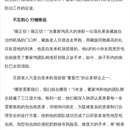
防治工作的征途。
不忘初心 行稳致远
“噶正切！噶正切！”当董家鸿高大的身影一出现在果洛藏族自
治州机场的门口时，藏族老人旦措连走带跑，用藏族同胞最高的礼
仪欢迎他的到来，他是自发来机场迎接的。他6岁的小孙女因患肝包
虫病接受了董家鸿团队精准肝切除义诊手术，如今，孩子肝内的病
灶已全部清除。
旦措老人只是自发来机场迎接“董曼巴”的众多群众之一。
“哪里需要我们，我们就去哪里！”5年多，董家鸿和他的团队脚
步踏遍了三江源大地。每到一处，他们都深入病房认真查看每一名
需要救助的包虫病患者，详细询问病史，为疑难复杂的患者制订合
理安全的诊疗方案。他和他的团队成功完成了以肝脏多发性泡型包
虫病、泡型包虫病灶侵犯腔静脉等风险高、难度大的手术，将“精准