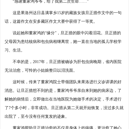
“感谢董家鸿爷爷，给了我第二次生命……”
这是果洛州达日县满掌乡15岁的藏族女孩旦正措作文中的一句
话，这篇作文在安多藏区作文大赛中获得了一等奖。
说起她和董家鸿的“缘分”，旦正措的眼中闪着泪花。旦正措的
父母因为患结核病和包虫病相继离世，她一直在当地的孤儿学校学
习、生活。
不幸的是，2017年，旦正措被确诊为肝包虫病晚期，省内医院
无法治愈，可怜的小姑娘整日以泪洗面。
这时候，传来了董家鸿院士带领团队来果洛进行义诊讲课的好
消息。让旦正措想不到的是，董家鸿爷爷亲自来到她的病床边，了
解她的病情后，立即做出在当地医院为她做手术的决定，手术进行
了7个多小时，非常成功。旦正措从第二天就开始恢复，没过多久就
出院了，至今没有任何复发的迹象。
董家鸿帮助旦正措治愈的不仅是身体上的病痛，更治愈了她心