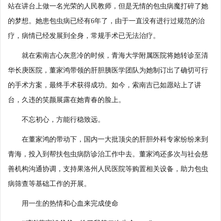
站在讲台上做一名光荣的人民教师，但是无情的包虫病魔打碎了她
的梦想。她患包虫病已经有6年了，由于一直没有进行过规范的治
疗，病情已经发展到全身，常规手术已无法治疗。
就在索南吉心灰意冷的时候，青海大学附属医院将她转诊至清
华长庚医院，董家鸿带领的肝胆胰医学团队为她制订出了确切可行
的手术方案，最终手术获得成功。如今，索南吉已如愿站上了讲
台，久违的笑颜展露在她青春的脸上。
不忘初心，方能行稳致远。
在董家鸿的带动下，国内一大批顶尖的肝胆外科专家纷纷来到
青海，投入到帮扶包虫病防诊治工作中去。董家鸿还多次与社会慈
善机构沟通协调，支持果洛州人民医院等购置相关设备，助力包虫
病筛查等基础工作的开展。
用一生的热情和心血来完成使命