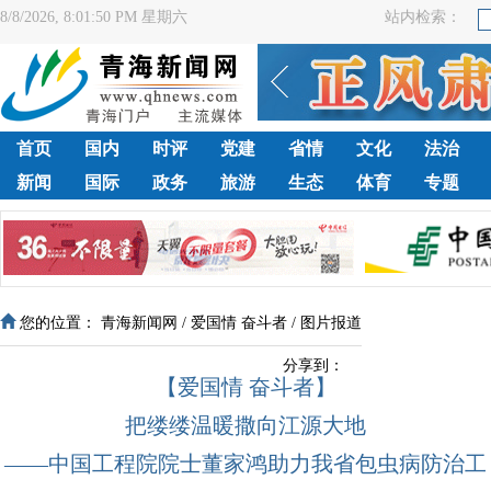
8/8/2026, 8:01:50 PM 星期六
站内检索：
首页
国内
时评
党建
省情
文化
法治
新闻
国际
政务
旅游
生态
体育
专题
您的位置：
青海新闻网
/
爱国情 奋斗者
/
图片报道
分享到：
【爱国情 奋斗者】
把缕缕温暖撒向江源大地
——中国工程院院士董家鸿助力我省包虫病防治工