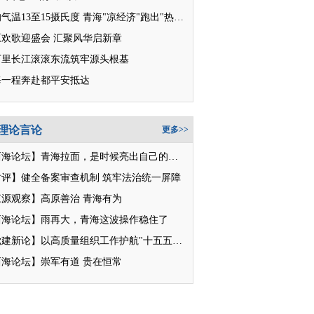
平均气温13至15摄氏度 青海"凉经济"跑出"热消费"
原欢歌迎盛会 汇聚风华启新章
万里长江滚滚东流筑牢源头根基
每一程奔赴都平安抵达
理论言论
更多>>
【西海论坛】青海拉面，是时候亮出自己的招牌了
时评】健全备案审查机制 筑牢法治统一屏障
江源观察】高原善治 青海有为
西海论坛】雨再大，青海这波操作稳住了
【党建新论】以高质量组织工作护航"十五五"新征程
西海论坛】崇军有道 贵在恒常