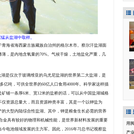
赵猛从盐湖中取样。
青海省海西蒙古族藏族自治州的格尔木市。察尔汗盐湖面
空气稀薄，是内地含氧量的70%。气候干燥，土地盐化严重，几
湖是仅次于玻璃维亚的乌尤尼盐湖的世界第二大盐湖，是
多亿吨，可供全世界的60亿人口食用4000年。科学家这样描
矿铺一条厚6米、宽12米的盐桥的话，可以从中国盐湖城格
不仅资源总量大，而且资源种类丰富，其是一个以钾盐为
产的大型内陆综合性盐湖。其中，钾是粮食生长必需的营养
镁合金具有较好的物理和机械性能，是世界新材料发展的重要
用
今电池领域发展的主力军。因此，2016年习总书记视察盐
产业