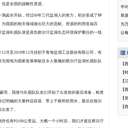
，也是全国的战略性资源。
一滴卤水开始，经过60年三代盐湖人的努力，初步形成了钾
草
，为我国的相关领域做出巨大的贡献。资源的利用造福百
为
汗盐湖长观队便是肩负察尔汗盐湖生态环境保护重任的一线
让
12月至2018年12月挂职于青海盐湖工业股份有限公司，有
默无闻地为国家发展奉献且令人敬佩的察尔汗盐湖长观队队
【
【
【
蒙蒙亮，我便与长观队队友们开始了出发前的最后准备，检查
标记明确的大量样品容器、带上干粮和饮用水，最后在格尔
【
后出发了。
也有约100公里远。大概一个小时后，我们才接近察尔汗