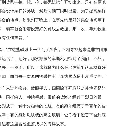
下到盐浆中抬、托、拉，都无法把车开动出来。只好在原地
都会设计采样的路线，然后两辆车同时出发。为了提高采样
集合的地点。如果到了晚上，在事先约定好的集合地点等不
的一辆车就会沿着设定好的路线去救援。那一次，等到救援
没有任何声音。”
：“在这盐碱滩上一旦到了黑夜，互相寻找起来是非常困难
靠运气了。还好，那次救援的车顺利地找到了我们，不然，
区呆上一夜了。所以，这就是为什么在出发前要认真检查好
原因，而且每一次派两辆采样车，互为照应是非常重要的。”
车来过的痕迹。放眼望去，四周除了死寂的盐滩地还是盐
远，同样给人一种绝望感。眼前的盐滩地经过了烈日的暴
终形成了一种十分独特的地貌。有的宛如经历了千百年的皮
艰辛；有的宛如斑块状的麻面玻璃，让你看不透它下面到底
讲述着这里曾经鱼虾成群的海洋故事。