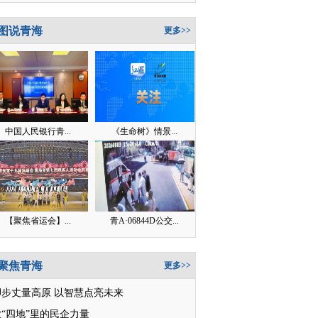
图说青海
更多>>
中国人民银行青...
《生命树》情景...
【聚焦省运会】...
青A·06844D公交...
聚焦青海
更多>>
脚步丈量高原 以智慧点亮未来
“四地”里的民企力量