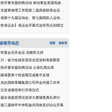
省政协开展专题协商活动 推动青盐资源高效开发利用
对口支援青海理工学院第二届高校联席会议召开
青海省第十九届运动会、第七届残疾人运动会明日开幕
聚焦省运会】省运会开幕式这些亮点别错过
省领导动态
省委
省政府
委常委会召开会议 吴晓军主持
东川：奋力绘就宜居宜业宜游和美新图景
政协开展专题协商活动 公保扎西出席
四届省委第十轮巡视完成集中反馈
王卫东赴国铁青藏集团公司拜会对接工作并座谈
东主宾省展馆举行开馆仪式
三届全省基层理论宣讲大赛颁奖典礼举行
海第三届铸牢中华民族共同体意识论坛开幕