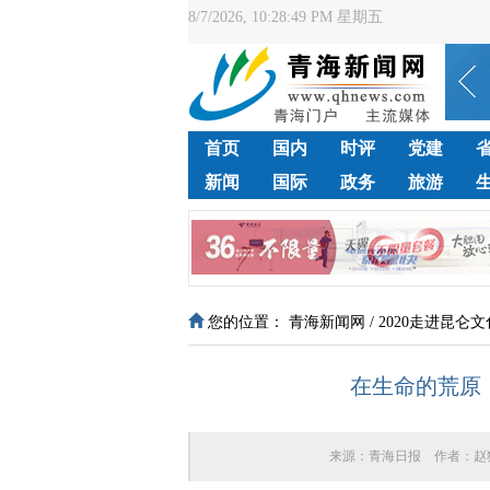
8/7/2026, 10:28:51 PM 星期五
首页
国内
时评
党建
新闻
国际
政务
旅游
您的位置：
青海新闻网
/
2020走进昆仑
在生命的荒原
来源：
青海日报
作者：
赵