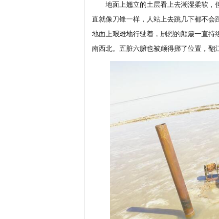
地面上翘立的土层看上去潮湿柔软，但
直就像刀锋一样，人站上去跳几下都不会
地面上艰难地行驶着，剧烈的颠簸一直持
南西北。五脏六腑也被颠得挪了位置，翻