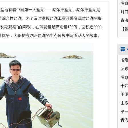
盆地有着中国第一大盐湖——察尔汗盐湖。察尔汗盐湖是
陆综合性盐湖。为了及时掌握盐湖工业开采资源对盐湖的影
长期观察”的简称)，在蒸发量是降雨量150倍，面积近6000
【
件抗争，为保护察尔汗盐湖的生态环境书写着动人的故事。
省
罗
省
十
山
第
青