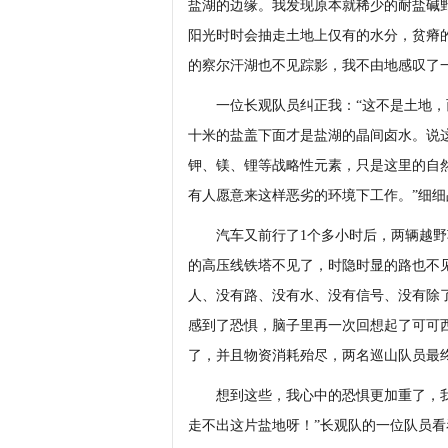
盐湖的边缘。我发现原本就稀少的耐盐碱
阳光时时会抽走土地上仅有的水分，贫瘠
的察尔汗湖也不见踪影，我不由地感叹了一
一位长观队员纠正我：“这不是土地，
十米的盐盖下面才是盐湖的晶间卤水。说
钾、镁、锂等战略性元素，只是这里的自
有人愿意来这样恶劣的环境下工作。”细
汽车又前行了1个多小时后，两辆越野
的高压线铁塔不见了，时隐时显的路也不
人、没有路、没有水、没有信号、没有除
感到了恐惧，脑子里再一次回想起了可可
了，并且物资消耗殆尽，两名巡山队员最
想到这些，我心中的恐惧更加重了，我
走不出这片盐地呀！”长观队的一位队员看