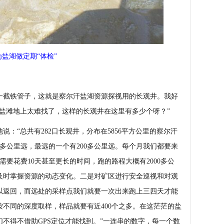
为盐湖做定期“体检”
截铁管子，这就是察尔汗盐湖资源探视用的长观井。我好
盐滩地上太难找了，这样的长观井在这里有多少个呀？”
“总共有282口长观井，分布在5856平方公里的察尔汗
0多公里远，最远的一个有200多公里远。每个月我们都要来
需要花费10天甚至更长的时间，跑的路程大概有2000多公
了及时掌握资源的动态变化。二是对矿区进行安全巡视和对观
以返回，而远处的采样点我们就要一次出来跑上三四天才能
不同的深度取样，样品就要有近400个之多。在这茫茫的盐
不得不借助GPS定位才能找到。”一连串的数字，每一个数