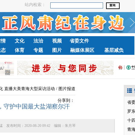
站内检索：
省情
文化
法治
视频
省委文件
生态
体育
专题
图片
融媒体展区
基层减负
文化 直播大美青海大型采访活动
/
图片报道
分享到：
省
，守护中国最大盐湖察尔汗
罗
十
猛
发布时间：
2020-08-20 09:42
编辑：
朱月琴
青