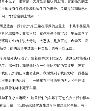
野草不见了，眼前是一大片呈焦枯状的土地，异常强烈的太
的土地没有任何植物和动物生存的养分。关键是我期待已久
句：“好贫瘠的土地呀！”
而是盐盖，我们的汽车正跑在厚厚的盐盖上，十几米甚至几
这片区域贫瘠，其实不然，察尔汗是个聚宝盆，里面富含了
然环境对生物来说太苛刻、太恶劣，是真正的生命禁区，没
细品味，他的言语中透露一种自豪，也有一丝无奈。
车开始分头行动了。随着往察尔汗的深入，进湖区时能看到
见了。那一刻，我感觉处在一个无比空旷的荒原里，没有
了我们以外的任何生命迹象。我感觉到了我的渺小，我甚至
西里电影中的片段——一辆车在可可西里的无人区中坏掉
终在风雪咆哮中死于车里。
禁不住小声嘟囔：“如果我们的车坏了可怎么办？我们根本
看我，说：“以前确实经常发生过车坏在这里的事情。有一