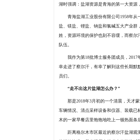
湖时强调：盐湖资源是青海的第一大资源
青海盐湖工业股份有限公司1958年从
盐、镁盐、锂盐、钠盐和氯碱五大产业群
姓，资源环境的保护也刻不容缓，而察尔
队伍。
我作为第18批博士服务团成员，2017年
幸走进了察尔汗，有幸了解到这些长期默
员们。
“走不出这片盐湖怎么办？”
那是2018年3月初的一个清晨，天才
车辆情况、清点采样设备和仪器、装载已
木的一家早餐店里饱饱地吃上一顿热面条
距离格尔木市区最近的察尔汗盐湖观测井