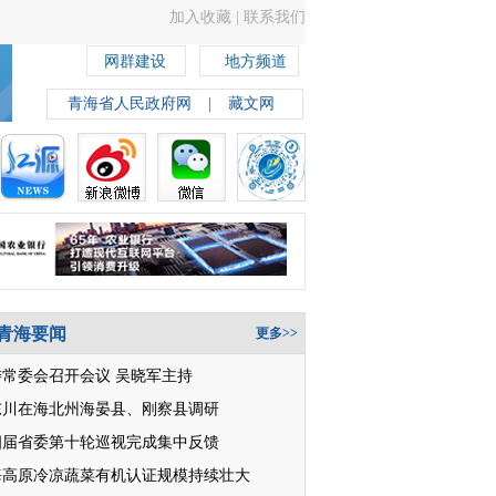
加入收藏
|
联系我们
网群建设
地方频道
青海省人民政府网
|
藏文网
青海要闻
更多>>
委常委会召开会议 吴晓军主持
东川在海北州海晏县、刚察县调研
四届省委第十轮巡视完成集中反馈
海高原冷凉蔬菜有机认证规模持续壮大