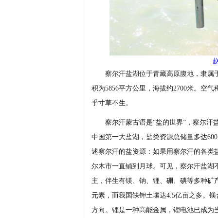
察尔汗盐湖位于青藏高原腹地，隶属于
积为5856平方公里，海拔约2700米。
乎寸草不生。
察尔汗蒙古语是“盐的世界”，察尔汗盐
中国第一大盐湖，盐类资源总储量多达600
述察尔汗的盐资源：如果用察尔汗的各类盐
尔木市一直铺到月球。可见，察尔汗盐湖
主，伴生有镁、钠、锂、硼、碘等多种矿
元素，而我国缺钾土壤达4.5亿亩之多。
方向。锂是一种高能金属，锂电池已成为当