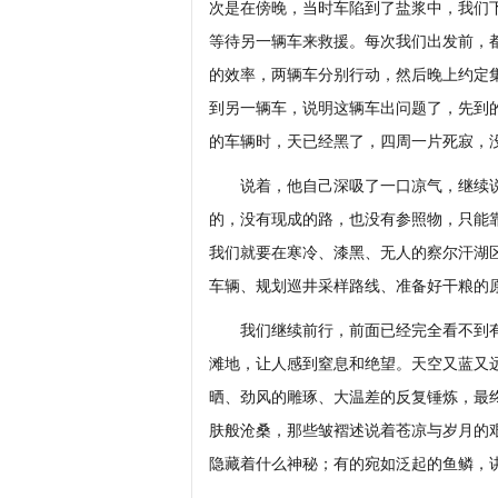
次是在傍晚，当时车陷到了盐浆中，我们
等待另一辆车来救援。每次我们出发前，
的效率，两辆车分别行动，然后晚上约定
到另一辆车，说明这辆车出问题了，先到
的车辆时，天已经黑了，四周一片死寂，
说着，他自己深吸了一口凉气，继续说
的，没有现成的路，也没有参照物，只能
我们就要在寒冷、漆黑、无人的察尔汗湖
车辆、规划巡井采样路线、准备好干粮的
我们继续前行，前面已经完全看不到有
滩地，让人感到窒息和绝望。天空又蓝又
晒、劲风的雕琢、大温差的反复锤炼，最
肤般沧桑，那些皱褶述说着苍凉与岁月的
隐藏着什么神秘；有的宛如泛起的鱼鳞，