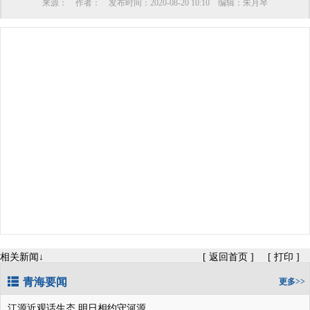
来源：
作者：
发布时间：
2020-08-20 10:10
编辑：
朱月琴
相关新闻↓
[
返回首页
]
[
打印
]
青海要闻
更多>>
江源近观话生态 明日相约守河源