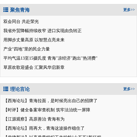
聚焦青海
更多>>
双会同台 共赴荣光
我省外贸降幅持续收窄 进口实现由负转正
用脚步丈量高原 以智慧点亮未来
产业“四地”里的民企力量
平均气温13至15摄氏度 青海"凉经济"跑出"热消费"
草原欢歌迎盛会 汇聚风华启新章
理论言论
更多>>
【西海论坛】青海拉面，是时候亮出自己的招牌了
【时评】健全备案审查机制 筑牢法治统一屏障
【江源观察】高原善治 青海有为
【西海论坛】雨再大，青海这波操作稳住了