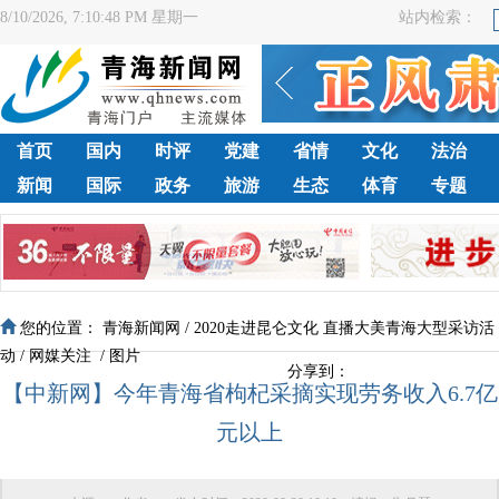
8/10/2026, 7:10:48 PM 星期一
站内检索：
首页
国内
时评
党建
省情
文化
法治
新闻
国际
政务
旅游
生态
体育
专题
您的位置：
青海新闻网
/
2020走进昆仑文化 直播大美青海大型采访活
动
/
网媒关注
/
图片
分享到：
【中新网】今年青海省枸杞采摘实现劳务收入6.7亿
元以上