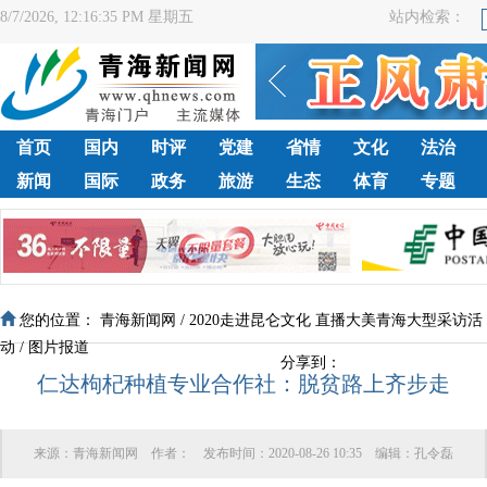
8/7/2026, 12:16:36 PM 星期五
站内检索：
首页
国内
时评
党建
省情
文化
法治
新闻
国际
政务
旅游
生态
体育
专题
您的位置：
青海新闻网
/
2020走进昆仑文化 直播大美青海大型采访活
动
/
图片报道
分享到：
仁达枸杞种植专业合作社：脱贫路上齐步走
来源：
青海新闻网
作者：
发布时间：
2020-08-26 10:35
编辑：
孔令磊