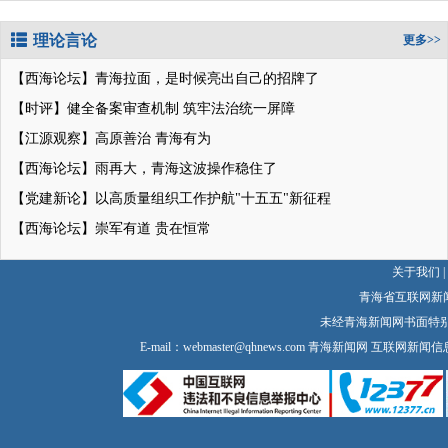
理论言论
更多>>
【西海论坛】青海拉面，是时候亮出自己的招牌了
【时评】健全备案审查机制 筑牢法治统一屏障
【江源观察】高原善治 青海有为
【西海论坛】雨再大，青海这波操作稳住了
【党建新论】以高质量组织工作护航"十五五"新征程
【西海论坛】崇军有道 贵在恒常
关于我们
|
青海省互联网新
未经青海新闻网书面特
E-mail：
webmaster@qhnews.com
青海新闻网 互联网新闻信息服