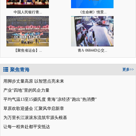
中国人民银行青...
《生命树》情景...
【聚焦省运会】...
青A·06844D公交...
聚焦青海
更多>>
用脚步丈量高原 以智慧点亮未来
产业“四地”里的民企力量
平均气温13至15摄氏度 青海"凉经济"跑出"热消费"
草原欢歌迎盛会 汇聚风华启新章
为万里长江滚滚东流筑牢源头根基
让每一程奔赴都平安抵达