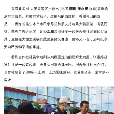
青海新闻网·大美青海客户端讯 (记者
陈郁 樊永涛
报道)青翠饱
满的大白菜、鲜嫩的紫茄子、红彤彤的西红柿、香甜可口的西
瓜……青海省格尔木市市民李秀兰和朋友拎着几大袋蔬菜，满载而
归。李秀兰告诉记者，她经常和亲朋好友一起来合作社采摘购买蔬
菜，直接在大棚里采摘的蔬菜新鲜又健康，价格又不贵，还可以享
受自己劳动采摘的乐趣。
看到合作社社员拿着刚从鸡棚里拣出的新鲜土鸡蛋，张素婷赶
紧让社员一起装起来，准备买回家给孙子吃。据合作社社员介绍，
合作社散养了500多只土鸡，土鸡蛋味道好、营养价值高，常常供不
应求。