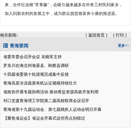
来，合作社这根“常青藤”，会吸引越来越多在外务工村民到家乡，
加入到新农村的发展之中，成为群众脱贫致富奔小康的推进器。
相关新闻↓
[
返回首页
]
[
打印
]
青海要闻
更多>>
省委常委会召开会议 吴晓军主持
罗东川在海北州海晏县、刚察县调研
十四届省委第十轮巡视完成集中反馈
青海高原冷凉蔬菜有机认证规模持续壮大
省政协开展专题协商活动 推动青盐资源高效开发利用
对口支援青海理工学院第二届高校联席会议召开
青海省第十九届运动会、第七届残疾人运动会明日开幕
【聚焦省运会】省运会开幕式这些亮点别错过