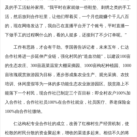
及的手工活贴补家用。“我平时在家就做一些鞋垫、刺绣之类的手工
活，然后放到合作社里，让他们帮着买，一个月也能赚个千儿八百
的，现在网络发达了，我自己在直播平台开了个账号，平时直播一
下做手工的过程啊什么的，看的人挺多，还接到了不少订单呢。”
工作有思路，才会有干劲。李国善告诉记者，未来五年，仁达
合作社将进一步延伸产业链，强化村民的“造血功能”，以建设100亩
的生态农庄、300亩蔬菜温室大棚采摘园、1000亩枸杞种植园、1000
亩玫瑰观赏旅游园为目标，逐步形成集农业生产、观光采摘、农技
培训、休闲度假等为一体的多功能生态农业旅游园区。脱贫路上不
能落下一个村民，现合作社已制定三个百目标：即全村农户100%加
入合作社，合作社社员100%在合作社就业，社员医疗、养老保险金
100%由合作社缴纳。
仁达枸杞专业合作社的成立，改善了红柳村生产经营机制，使
松散的村民分散的资金聚起来，增收的渠道多起来。相信不久的将