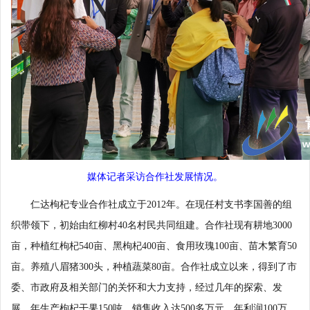
媒体记者采访合作社发展情况。
仁达枸杞专业合作社成立于2012年。在现任村支书李国善的组
织带领下，初始由红柳村40名村民共同组建。合作社现有耕地3000
亩，种植红枸杞540亩、黑枸杞400亩、食用玫瑰100亩、苗木繁育50
亩。养殖八眉猪300头，种植蔬菜80亩。合作社成立以来，得到了市
委、市政府及相关部门的关怀和大力支持，经过几年的探索、发
展，年生产枸杞干果150吨，销售收入达500多万元，年利润100万