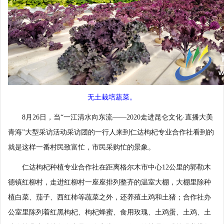
无土栽培蔬菜。
8月26日，当“一江清水向东流——2020走进昆仑文化·直播大美
青海”大型采访活动采访团的一行人来到仁达枸杞专业合作社看到的
就是这样一番村民致富忙，市民采购忙的景象。
仁达枸杞种植专业合作社在距离格尔木市中心12公里的郭勒木
德镇红柳村，走进红柳村一座座排列整齐的温室大棚，大棚里除种
植白菜、茄子、西红柿等蔬菜之外，还养殖土鸡和土猪；合作社办
公室里陈列着红黑枸杞、枸杞蜂蜜、食用玫瑰、土鸡蛋、土鸡、土