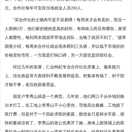
元。合作社每年可安排当地就业人员200人。
“买合作社的土猪肉可是不容易哩！每周末才会有卖的，而且一
人限购5斤，他们家的猪肉是真的好吃，有肉味儿而且有嚼劲，家里
人都爱吃，每到周末我就早早地去排队，去晚了就买不到了。”据李
国善介绍，每周末合作社就会现杀两到三头猪，并以低于市场价的
价格卖给市民，一方面是打响口碑，另一方面也是回馈社会。
经过几年的发展，仁达枸杞专业合作社在质量上、服务能力
上、综合效益等方面得到不断发展和提高。村集体有钱了，村干部
才能干事，老百姓跟着受益。
脱贫户李秀山就是一个典型。几年前，他们两口子从外地到格
尔木打工，在工地上李秀山不小心受伤，导致高位截瘫，工地赔了
医疗费，但是对于一个四处求医的家庭，赔偿金只是杯水车薪，很
快积蓄就没有了。李秀山的老公也离开了她，身体上跟情感上的双
重打击一时间让这个女人一度有了轻生的念头。但是转过头看着两