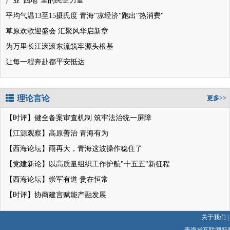
产业“四地”里的民企力量
平均气温13至15摄氏度 青海"凉经济"跑出"热消费"
草原欢歌迎盛会 汇聚风华启新章
为万里长江滚滚东流筑牢源头根基
让每一程奔赴都平安抵达
理论言论
更多>>
【时评】健全备案审查机制 筑牢法治统一屏障
【江源观察】高原善治 青海有为
【西海论坛】雨再大，青海这波操作稳住了
【党建新论】以高质量组织工作护航"十五五"新征程
【西海论坛】崇军有道 贵在恒常
【时评】协商建言赋能产融发展
关于我们
|