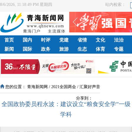
8/6/2026, 11:18:50 PM 星期四
站内检索：
首页
国内
时评
党建
省情
文化
法治
新闻
国际
政务
旅游
生态
体育
专题
您的位置：
青海新闻网
/
2021全国两会
/
汇聚好声音
分享到：
全国政协委员程永波：建议设立“粮食安全学”一级
学科