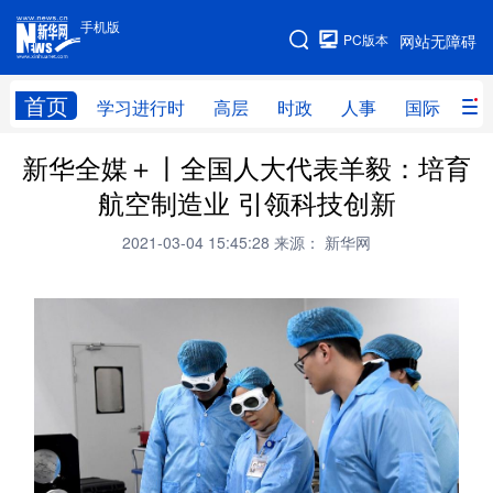
手机版
手机版
PC版本
网站无障碍
网站地图
首页
学习进行时
高层
时政
人事
国际
财
新华全媒＋丨全国人大代表羊毅：培育
学习进行时
高层
时政
人事
航空制造业 引领科技创新
国际
财经
网评
港澳
2021-03-04 15:45:28
来源： 新华网
台湾
思客智库
全球连线
教育
科技
科创
量子
体育
文化
书画
健康
军事
访谈
视频
图片
政务
法律
中央文件
金融
汽车
食品
人居
信息化
数字经济