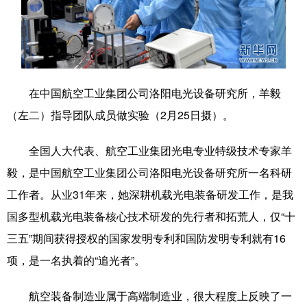
学术中国
乡村振兴
银龄
溯源中国
城市
旅游
能源
会展
彩票
娱乐
时尚
悦读
在中国航空工业集团公司洛阳电光设备研究所，羊毅
公益
一带一路
亚太网
上市公司
（左二）指导团队成员做实验（2月25日摄）。
文化产业
全国人大代表、航空工业集团光电专业特级技术专家羊
毅，是中国航空工业集团公司洛阳电光设备研究所一名科研
地方频道
工作者。从业31年来，她深耕机载光电装备研发工作，是我
国多型机载光电装备核心技术研发的先行者和拓荒人，仅“十
北京
天津
河北
山西
三五”期间获得授权的国家发明专利和国防发明专利就有16
辽宁
吉林
上海
江苏
项，是一名执着的“追光者”。
浙江
安徽
福建
江西
航空装备制造业属于高端制造业，很大程度上反映了一