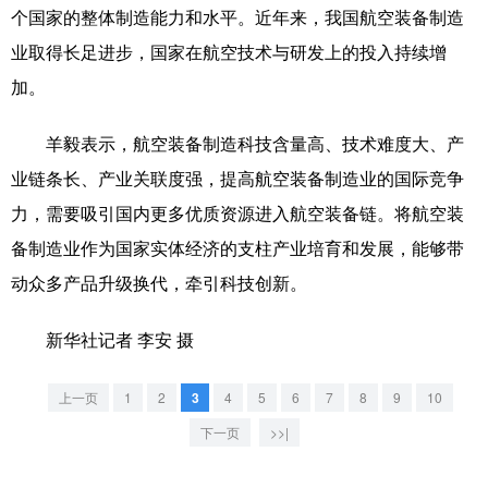
山东
河南
湖北
湖南
个国家的整体制造能力和水平。近年来，我国航空装备制造
业取得长足进步，国家在航空技术与研发上的投入持续增
广东
广西
海南
重庆
加。
四川
贵州
云南
西藏
羊毅表示，航空装备制造科技含量高、技术难度大、产
陕西
甘肃
青海
宁夏
业链条长、产业关联度强，提高航空装备制造业的国际竞争
新疆
内蒙古
黑龙江
力，需要吸引国内更多优质资源进入航空装备链。将航空装
备制造业作为国家实体经济的支柱产业培育和发展，能够带
多语种频道
动众多产品升级换代，牵引科技创新。
English
Español
Français
عربى
新华社记者 李安 摄
Русский язык
日本語
한국어
上一页
1
2
3
4
5
6
7
8
9
10
Deutsch
Português
下一页
>>|