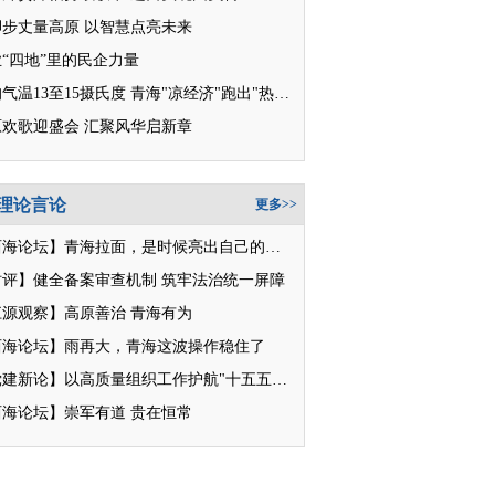
脚步丈量高原 以智慧点亮未来
“四地”里的民企力量
平均气温13至15摄氏度 青海"凉经济"跑出"热消费"
原欢歌迎盛会 汇聚风华启新章
理论言论
更多>>
【西海论坛】青海拉面，是时候亮出自己的招牌了
时评】健全备案审查机制 筑牢法治统一屏障
江源观察】高原善治 青海有为
西海论坛】雨再大，青海这波操作稳住了
【党建新论】以高质量组织工作护航"十五五"新征程
西海论坛】崇军有道 贵在恒常