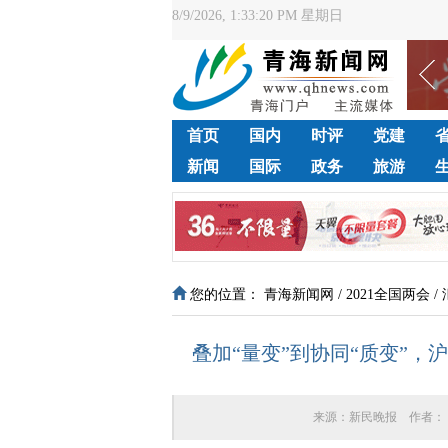
8/9/2026, 1:33:21 PM 星期日
首页
国内
时评
党建
新闻
国际
政务
旅游
您的位置：
青海新闻网
/
2021全国两会
/
叠加“量变”到协同“质变”
来源：
新民晚报
作者：