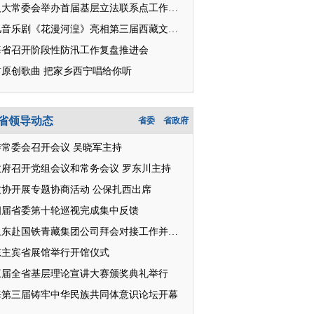
省人大常委会举办首届基层立法联系点工作人员培训班
花儿音乐剧《花漫河湟》亮相第三届西藏文化艺术节
海省召开阶段性防汛工作复盘推进会
首原创歌曲 把家乡西宁唱给你听
省领导动态
省委
省政府
委常委会召开会议 吴晓军主持
政府召开党组会议和常务会议 罗东川主持
政协开展专题协商活动 公保扎西出席
四届省委第十轮巡视完成集中反馈
王卫东赴国铁青藏集团公司拜会对接工作并座谈
东主宾省展馆举行开馆仪式
三届全省基层理论宣讲大赛颁奖典礼举行
海第三届铸牢中华民族共同体意识论坛开幕