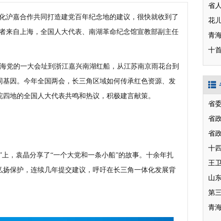
化沪嘉合作共同打造建党百年纪念地的建议，很快就收到了
记者来自上海，全国人大代表、南湖革命纪念馆宣教部副主任
青
十
海党的一大会址到浙江嘉兴南湖红船，从江苏南京雨花台到
同基因。今年全国两会，长三角区域如何传承红色资源、发
皖四地的全国人大代表共鸣和热议，积极建言献策。
省
省
省
十
上，袁晶分享了“一个大党和一条小船”的故事。十余年扎
弘扬保护，连续几年提交建议，呼吁在长三角一体化发展背
山
第
青