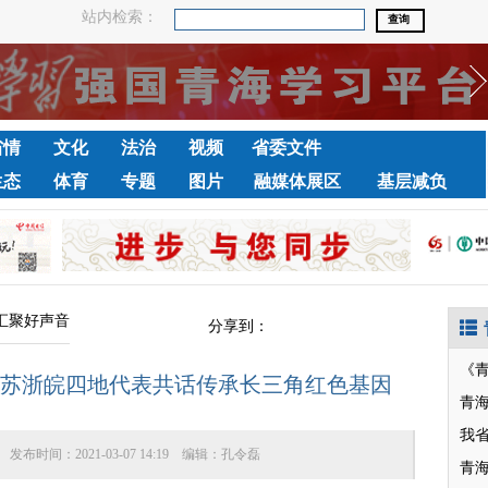
站内检索：
省情
文化
法治
视频
省委文件
生态
体育
专题
图片
融媒体展区
基层减负
汇聚好声音
分享到：
《
，沪苏浙皖四地代表共话传承长三角红色基因
青
我
发布时间：
2021-03-07 14:19
编辑：
孔令磊