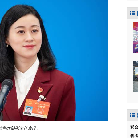
双会
馆宣教部副主任袁晶。
我