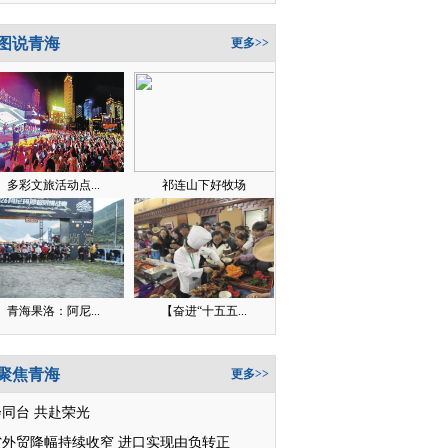
图说青海
更多>>
多彩文旅活动点...
祁连山下好牧场
青海果洛：阿尼...
【奋进“十五五...
聚焦青海
更多>>
同台 共赴荣光
省外贸降幅持续收窄 进口实现由负转正