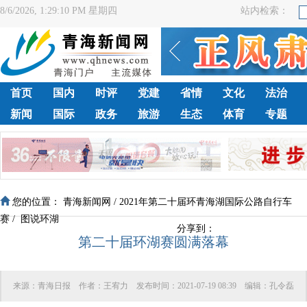
8/6/2026, 1:29:11 PM 星期四
站内检索：
首页
国内
时评
党建
省情
文化
法治
新闻
国际
政务
旅游
生态
体育
专题
您的位置：
青海新闻网
/
2021年第二十届环青海湖国际公路自行车
赛
/
图说环湖
分享到：
第二十届环湖赛圆满落幕
来源：
青海日报
作者：
王宥力
发布时间：
2021-07-19 08:39
编辑：
孔令磊