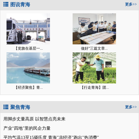
图说青海
更多>>
【党旗在基层一...
做好“三篇文章...
【经济聚焦】青...
【行走青海】团...
聚焦青海
更多>>
用脚步丈量高原 以智慧点亮未来
产业“四地”里的民企力量
平均气温13至15摄氏度 青海"凉经济"跑出"热消费"