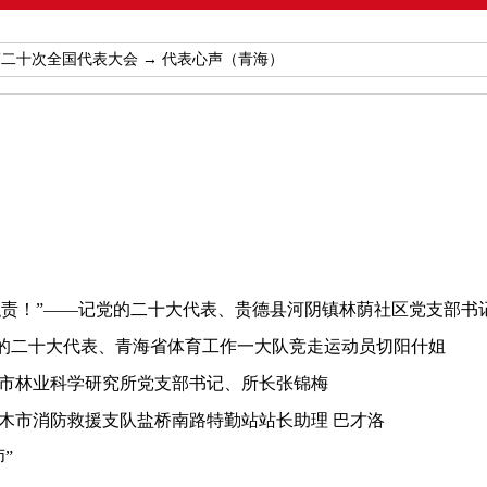
第二十次全国代表大会
→
代表心声（青海）
职责！”——记党的二十大代表、贵德县河阴镇林荫社区党支部书
的二十大代表、青海省体育工作一大队竞走运动员切阳什姐
宁市林业科学研究所党支部书记、所长张锦梅
木市消防救援支队盐桥南路特勤站站长助理 巴才洛
”