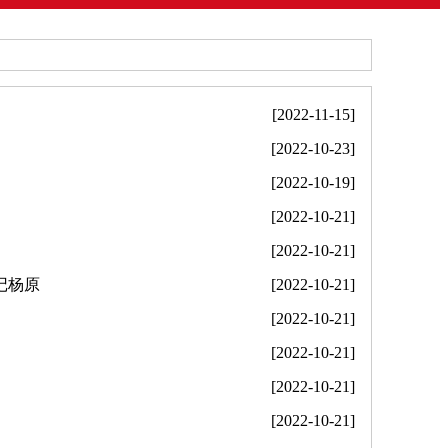
[2022-11-15]
[2022-10-23]
[2022-10-19]
[2022-10-21]
[2022-10-21]
记杨原
[2022-10-21]
[2022-10-21]
[2022-10-21]
[2022-10-21]
[2022-10-21]