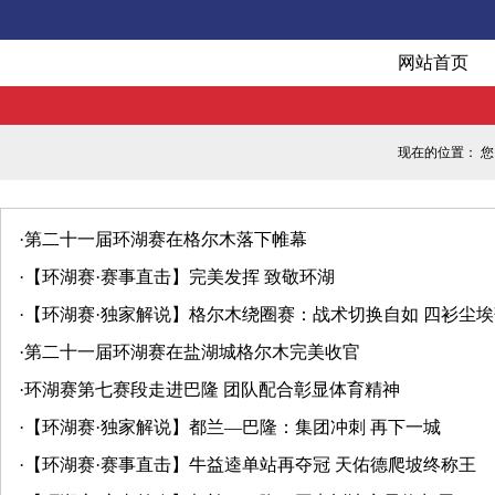
网站首页
现在的位置： 您
·
第二十一届环湖赛在格尔木落下帷幕
·
【环湖赛·赛事直击】完美发挥 致敬环湖
·
【环湖赛·独家解说】格尔木绕圈赛：战术切换自如 四衫尘
·
第二十一届环湖赛在盐湖城格尔木完美收官
·
环湖赛第七赛段走进巴隆 团队配合彰显体育精神
·
【环湖赛·独家解说】都兰—巴隆：集团冲刺 再下一城
·
【环湖赛·赛事直击】牛益逵单站再夺冠 天佑德爬坡终称王