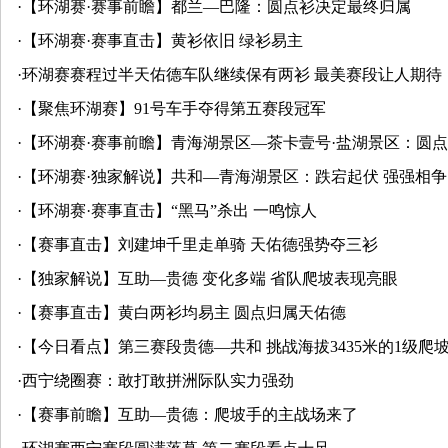
·
【环湖赛·赛事前瞻】都兰—巴隆：圆点衫决定最终归属
·
【环湖赛·赛事直击】黄衫依旧 绿衫易主
·
环湖赛赛程过半天佑德车队继续保有两衫 最美赛段让人期待
·
【聚焦环湖赛】91号车手夺得第五赛段冠军
·
【环湖赛·赛事前瞻】青海湖景区—茶卡壹号·盐湖景区：圆
·
【环湖赛·独家解说】共和—青海湖景区：跌宕起伏 强强相争
·
【环湖赛·赛事直击】“黑马”杀出 一鸣惊人
·
【赛事直击】刘建坤千里走单骑 天佑德强势夺三衫
·
【独家解说】互助—贵德 变化多端 省队爬坡表现亮眼
·
【赛事直击】黄白两衫均易主 圆点归属天佑德
·
【今日看点】第三赛段贵德—共和 挑战海拔3435米的1级爬
·
西宁绕圈赛：敢打敢拼洲际队实力强劲
·
【赛事前瞻】互助—贵德：爬坡手的主战场来了