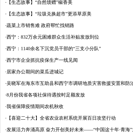
·
【生态故事】“自然馈赠”椒香美
·
【生态故事】“垃圾兑换超市”更添草原美
·
蔬菜上市销售难 政府帮忙找销路
·
西宁：832万余元困难群众生活补贴发放到位
·
西宁：1140余名下沉党员干部的“三支小分队”
·
西宁市企业抓抗疫保生产一线见闻
·
居家办公期间的菜瓜进城记
·
吴晓军在海东市互助县和西宁市调研地质灾害救援安置和防治工
·
8月份我省各项社保待遇按时足额发放
·
我省保障疫情期间农机秋收
·
【喜迎二十大】全省农业农村系统开展百日攻坚行动
·
发展活力奔涌高原 奋力开创美好未来——“中国这十年·青海