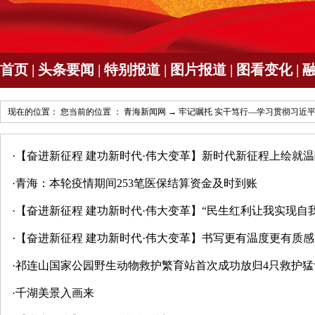
首页
|
头条要闻
|
特别报道
|
图片报道
|
图看变化
|
现在的位置： 您当前的位置 ：
青海新闻网
→
牢记嘱托 实干笃行—学习贯彻习近
·
【奋进新征程 建功新时代·伟大变革】新时代新征程上绘就
·
青海：本轮疫情期间253笔医保结算资金及时到账
·
【奋进新征程 建功新时代·伟大变革】“民生红利让我实现自
·
【奋进新征程 建功新时代·伟大变革】书写更有温度更有质
·
祁连山国家公园野生动物救护繁育站首次成功放归4只救护猛
·
千湖美景入画来