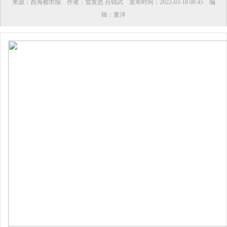
来源：
西海都市报
作者：
雷发恩 吕锦武
发布时间：
2022-03-18 08:45
编
辑：
童洋