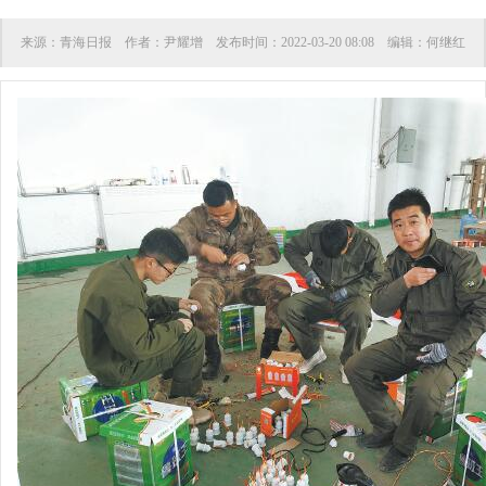
来源：
青海日报
作者：
尹耀增
发布时间：
2022-03-20 08:08
编辑：
何继红