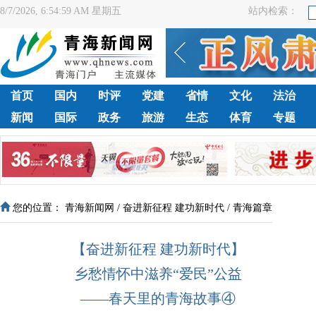
8/7/2026, 6:55:00 AM 星期五
站内检索：
首页
国内
时评
党建
省情
文化
法治
新闻
国际
政务
旅游
生态
体育
专题
您的位置：
青海新闻网
/
奋进新征程 建功新时代
/
青海篇章
【奋进新征程 建功新时代】
乡愁情怀中滋养“爱民”公益
——春天里的青海故事④