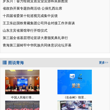
罗东川：奋力绘就宜居宜业宜游和美新图景
省政协开展专题协商活动 公保扎西出席
十四届省委第十轮巡视完成集中反馈
王卫东赴国铁青藏集团公司拜会对接工作并座谈
山东主宾省展馆举行开馆仪式
第三届全省基层理论宣讲大赛颁奖典礼举行
青海第三届铸牢中华民族共同体意识论坛开幕
图说青海
更多>>
中国人民银行青...
《生命树》情景...