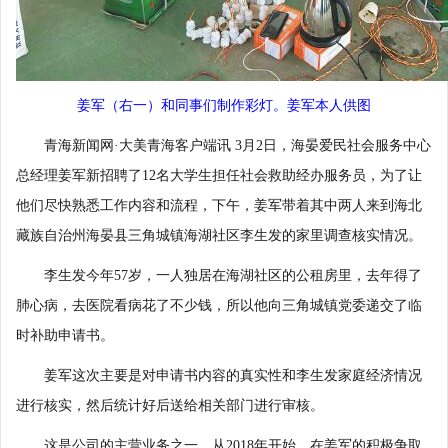
姜军（右一）和同事们制作彩灯。姜军本人供图
青海新闻网·大美青海客户端讯 3月2日，海晏爱民社会服务中心
总经理姜军新招聘了12名大学生担任社会救助经办服务员，为了让
他们尽快熟悉工作内容和流程，下午，姜军带着其中两人来到海北
藏族自治州海晏县三角城镇海湖社区李生发的家里调查核实情况。
李生发今年57岁，一人独居在海湖社区的公租房里，去年得了
肺心病，去医院看病花了不少钱，所以他向三角城镇党委递交了临
时补助申请书。
姜军这次主要是对申请书内容的真实性和李生发家庭经济情况
进行核实，然后统计好后送给相关部门进行审核。
这是公司的主营业务之一。从2018年开始，在姜军的积极争取