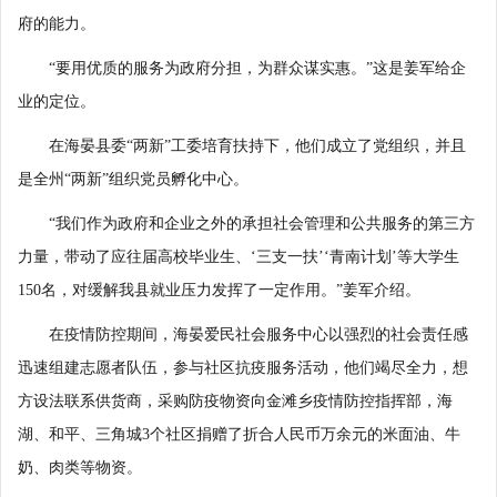
府的能力。
“要用优质的服务为政府分担，为群众谋实惠。”这是姜军给企
业的定位。
在海晏县委“两新”工委培育扶持下，他们成立了党组织，并且
是全州“两新”组织党员孵化中心。
“我们作为政府和企业之外的承担社会管理和公共服务的第三方
力量，带动了应往届高校毕业生、‘三支一扶’‘青南计划’等大学生
150名，对缓解我县就业压力发挥了一定作用。”姜军介绍。
在疫情防控期间，海晏爱民社会服务中心以强烈的社会责任感
迅速组建志愿者队伍，参与社区抗疫服务活动，他们竭尽全力，想
方设法联系供货商，采购防疫物资向金滩乡疫情防控指挥部，海
湖、和平、三角城3个社区捐赠了折合人民币万余元的米面油、牛
奶、肉类等物资。