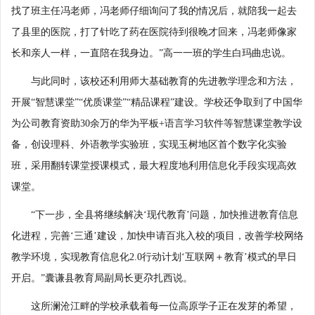
找了班主任冯老师，冯老师仔细询问了我的情况后，就陪我一起去
了县里的医院，打了针吃了药在医院待到很晚才回来，冯老师像家
长和亲人一样，一直陪在我身边。”高一一班的学生白玛曲忠说。
与此同时，该校还利用师大基础教育的先进教学理念和方法，
开展“智慧课堂”“优质课堂”“精品课程”建设。学校还争取到了中国华
为公司教育资助30余万的华为平板+语言学习软件等智慧课堂教学设
备，创设理科、外语教学实验班，实现玉树地区首个数字化实验
班，采用翻转课堂授课模式，最大程度地利用信息化手段实现高效
课堂。
“下一步，全县将继续解决‘现代教育’问题，加快推进教育信息
化进程，完善‘三通’建设，加快申请百兆入校的项目，改善学校网络
教学环境，实现教育信息化2.0行动计划‘互联网＋教育’模式的早日
开启。”囊谦县教育局副局长更尕扎西说。
这所澜沧江畔的学校承载着每一位高原学子正在发芽的希望，