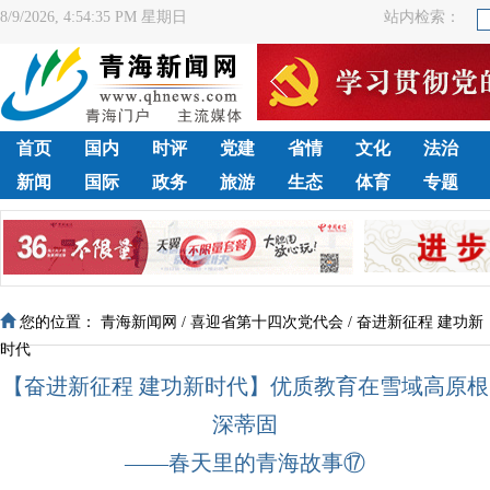
8/9/2026, 4:54:36 PM 星期日
站内检索：
首页
国内
时评
党建
省情
文化
法治
新闻
国际
政务
旅游
生态
体育
专题
您的位置：
青海新闻网
/
喜迎省第十四次党代会
/
奋进新征程 建功新
时代
【奋进新征程 建功新时代】优质教育在雪域高原根
深蒂固
——春天里的青海故事⑰