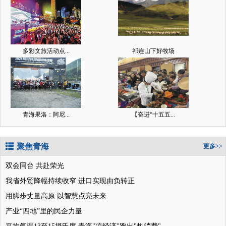
多彩文旅活动点...
祁连山下好牧场
青海果洛：阿尼...
【奋进“十五五...
聚焦青海
更多>>
双会同台 共赴荣光
我省外贸降幅持续收窄 进口实现由负转正
用脚步丈量高原 以智慧点亮未来
产业“四地”里的民企力量