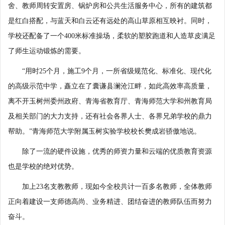
舍、教师周转安置房、锅炉房和公共生活服务中心，所有的建筑都
是红白搭配，与蓝天和白云还有远处的高山草原相互映衬。同时，
学校还配备了一个400米标准操场，柔软的塑胶跑道和人造草皮满足
了师生运动锻炼的需要。
“用时25个月，施工9个月，一所省级规范化、标准化、现代化
的高级示范中学，矗立在了囊谦县澜沧江畔，如此高效率高质量，
离不开玉树州委州政府、青海省教育厅、青海师范大学和州教育局
及相关部门的大力支持，还有社会各界人士、各界兄弟学校的鼎力
帮助。”青海师范大学附属玉树实验学校校长樊成岩骄傲地说。
除了一流的硬件设施，优秀的师资力量和云端的优质教育资源
也是学校的绝对优势。
加上23名支教教师，现如今全校共计一百多名教师，全体教师
正向着建设一支师德高尚、业务精进、团结奋进的教师队伍而努力
奋斗。