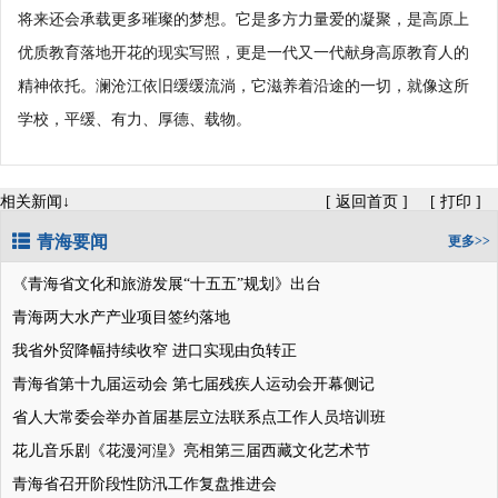
将来还会承载更多璀璨的梦想。它是多方力量爱的凝聚，是高原上
优质教育落地开花的现实写照，更是一代又一代献身高原教育人的
精神依托。澜沧江依旧缓缓流淌，它滋养着沿途的一切，就像这所
学校，平缓、有力、厚德、载物。
相关新闻↓
[
返回首页
]
[
打印
]
青海要闻
更多>>
《青海省文化和旅游发展“十五五”规划》出台
青海两大水产产业项目签约落地
我省外贸降幅持续收窄 进口实现由负转正
青海省第十九届运动会 第七届残疾人运动会开幕侧记
省人大常委会举办首届基层立法联系点工作人员培训班
花儿音乐剧《花漫河湟》亮相第三届西藏文化艺术节
青海省召开阶段性防汛工作复盘推进会