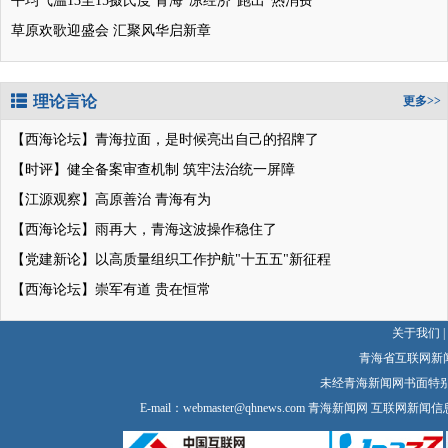
平均气温13至15摄氏度 青海"凉经济"跑出"热消费"
草原欢歌迎盛会 汇聚风华启新章
理论言论
更多>>
【西海论坛】青海拉面，是时候亮出自己的招牌了
【时评】健全备案审查机制 筑牢法治统一屏障
【江源观察】高原善治 青海有为
【西海论坛】雨再大，青海这波操作稳住了
【党建新论】以高质量组织工作护航"十五五"新征程
【西海论坛】崇军有道 贵在恒常
关于我们
|
青海省互联网新
未经青海新闻网书面特
E-mail：
webmaster@qhnews.com
青海新闻网 互联网新闻信息服