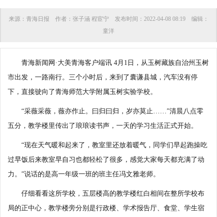
来源：
青海日报
作者：
张子涵 程宦宁
发布时间：
2022-04-08 08:19
编辑：
童洋
青海新闻网·大美青海客户端讯 4月1日，从玉树藏族自治州玉树
市出发，一路南行。三个小时后，来到了囊谦县城，汽车没有停
下，直接驶向了青海师范大学附属玉树实验学校。
“采薇采薇，薇亦作止。曰归曰归，岁亦莫止……”清晨八点零
五分，教学楼里传出了琅琅读书声，一天的学习生活正式开始。
“现在天气暖和起来了，教室里还放着暖气，同学们早起跑操吃
过早饭后来教室早自习也都轻松了很多，感觉大家每天都充满了动
力。”说话的是高一年级一班的班主任冯文雅老师。
仔细看看这所学校，五层楼高的教学楼红白相间在整所学校布
局的正中心，教学楼旁分别是行政楼、学术报告厅、食堂、学生宿