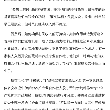
“要想让村民彻底摆脱贫困，提升他们的幸福指数，最根本的还
是要提高他们自我造血功能。”该支队相关负责人说，拉卡山村虽然
早已经脱贫，但村民的经济收入并不稳定。
脱贫后，如何确保村民收入的可持续？如何利用就近资源建立
管用科学的防返贫机制，成了支队助力拉卡山村继续迈向小康生活
的新课题。通过实地查访调研，支队了解到离村3公里的地方，有一
家私人入股开设的藏牦牛养殖专业合作社，他们第一时间与地方政
府和合作社积极沟通，通过不懈努力，“1+2”产业帮扶模式便应运而
生了。
所谓“1+2”产业模式，“1”是指武警青海总队机动第一支队以单
位名义在湟中伊鹤种养殖专业合作社入股，帮助伊鹤种养殖专业合
作社扩大养殖规模，按照8%的比例进行年分红，并将分红金通过村
两委全部分发给12户重点帮扶家庭。“2”是指一方面让提高生产份额