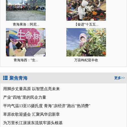
青海果洛：阿尼...
【奋进“十五五...
青海海西：“生...
万亩枸杞迎丰收
聚焦青海
更多>>
用脚步丈量高原 以智慧点亮未来
产业“四地”里的民企力量
平均气温13至15摄氏度 青海"凉经济"跑出"热消费"
草原欢歌迎盛会 汇聚风华启新章
为万里长江滚滚东流筑牢源头根基