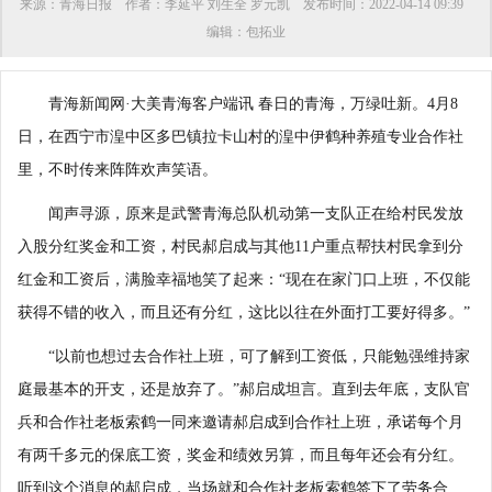
来源：
青海日报
作者：
李延平 刘生全 罗元凯
发布时间：
2022-04-14 09:39
编辑：
包拓业
青海新闻网·大美青海客户端讯 春日的青海，万绿吐新。4月8
日，在西宁市湟中区多巴镇拉卡山村的湟中伊鹤种养殖专业合作社
里，不时传来阵阵欢声笑语。
闻声寻源，原来是武警青海总队机动第一支队正在给村民发放
入股分红奖金和工资，村民郝启成与其他11户重点帮扶村民拿到分
红金和工资后，满脸幸福地笑了起来：“现在在家门口上班，不仅能
获得不错的收入，而且还有分红，这比以往在外面打工要好得多。”
“以前也想过去合作社上班，可了解到工资低，只能勉强维持家
庭最基本的开支，还是放弃了。”郝启成坦言。直到去年底，支队官
兵和合作社老板索鹤一同来邀请郝启成到合作社上班，承诺每个月
有两千多元的保底工资，奖金和绩效另算，而且每年还会有分红。
听到这个消息的郝启成，当场就和合作社老板索鹤签下了劳务合