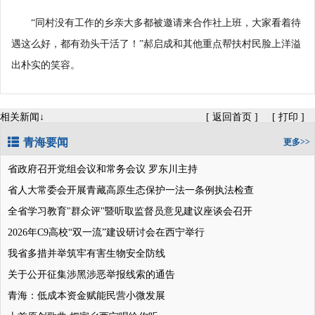
“同村没有工作的乡亲大多都被邀请来合作社上班，大家看着待
遇这么好，都有劲头干活了！”郝启成和其他重点帮扶村民脸上洋溢
出朴实的笑容。
相关新闻↓
[
返回首页
]
[
打印
]
青海要闻
更多>>
省政府召开党组会议和常务会议 罗东川主持
省人大常委会开展青藏高原生态保护一法一条例执法检查
全省学习教育"群众评"暨听取监督员意见建议座谈会召开
2026年C9高校“双一流”建设研讨会在西宁举行
我省多措并举筑牢有害生物安全防线
关于公开征集涉黑涉恶举报线索的通告
青海：低成本资金赋能民营小微发展