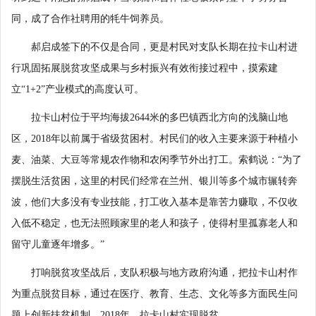
同，成了合作社聘用的牦牛饲养员。
郝启成签下的不仅是合同，更是村民对支队长期在拉卡山村进
行巩固拓展脱贫攻坚成果与乡村振兴有效衔接过程中，摸索建
立“1+2”产业模式的高度认可。
拉卡山村位于平均海拔2644米的多巴镇西北方向的浅脑山地
区，2018年以前属于省级贫困村。村民们的收入主要来源于种植小
麦、油菜、大豆等常规农作物和农闲季节外出打工。索鹤说：“为了
摆脱生活贫困，这里的村民们经常在兰州、银川等多个城市辗转奔
波，他们大多没有专业技能，打工收入基本是靠苦力赚取，不仅收
入低不稳定，也无法照顾家里的老人和孩子，使得村里孤寡老人和
留守儿童逐年增多。”
打响脱贫攻坚战后，支队积极与地方政府沟通，把拉卡山村作
为重点脱贫目标，通过在医疗、教育、生态、文化等多方面民生问
题上创新扶贫机制，2018年，拉卡山村实现脱贫。