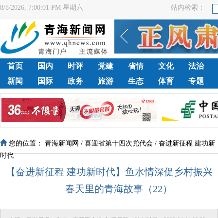
8/8/2026, 7:00:02 PM 星期六
站内检索：
首页
国内
时评
党建
省情
文化
法治
新闻
国际
政务
旅游
生态
体育
专题
您的位置：
青海新闻网
/
喜迎省第十四次党代会
/
奋进新征程 建功新
时代
【奋进新征程 建功新时代】鱼水情深促乡村振兴
——春天里的青海故事（22）