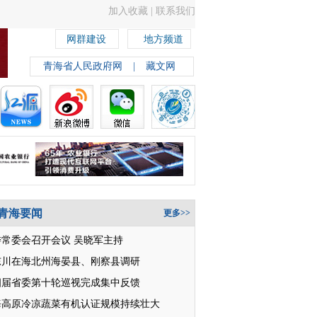
加入收藏
|
联系我们
网群建设
地方频道
青海省人民政府网
|
藏文网
青海要闻
更多>>
委常委会召开会议 吴晓军主持
东川在海北州海晏县、刚察县调研
四届省委第十轮巡视完成集中反馈
海高原冷凉蔬菜有机认证规模持续壮大