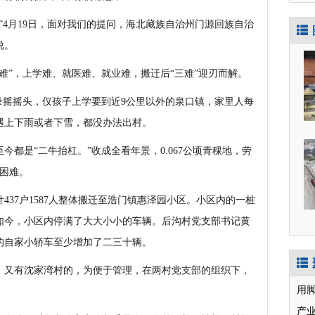
4月19日，面对我们的提问，海北藏族自治州门源回族自治
说。
”，上学难、就医难、就业难，搬迁后“三难”迎刃而解。
摇摇头，仅孩子上学要到近9公里以外的泉口镇，家里人每
遇上下雨或者下雪，都没办法出村。
是“二牛抬杠。”收成全看年景，0.067公顷青稞地，劳
很困难。
37户1587人整体搬迁至浩门镇惠泽园小区。小区内的一桩
如今，小区内停满了大大小小的车辆。后沟村党支部书记黄
的自家小轿车至少增加了二三十辆。
又有沈家湾村的，为便于管理，在两村党支部的组织下，
用
产业