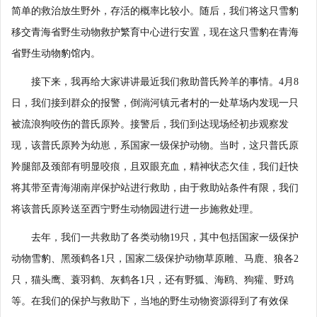
简单的救治放生野外，存活的概率比较小。随后，我们将这只雪豹
移交青海省野生动物救护繁育中心进行安置，现在这只雪豹在青海
省野生动物豹馆内。
接下来，我再给大家讲讲最近我们救助普氏羚羊的事情。4月8
日，我们接到群众的报警，倒淌河镇元者村的一处草场内发现一只
被流浪狗咬伤的普氏原羚。接警后，我们到达现场经初步观察发
现，该普氏原羚为幼崽，系国家一级保护动物。当时，这只普氏原
羚腿部及颈部有明显咬痕，且双眼充血，精神状态欠佳，我们赶快
将其带至青海湖南岸保护站进行救助，由于救助站条件有限，我们
将该普氏原羚送至西宁野生动物园进行进一步施救处理。
去年，我们一共救助了各类动物19只，其中包括国家一级保护
动物雪豹、黑颈鹤各1只，国家二级保护动物草原雕、马鹿、狼各2
只，猫头鹰、蓑羽鹤、灰鹤各1只，还有野狐、海鸥、狗獾、野鸡
等。在我们的保护与救助下，当地的野生动物资源得到了有效保