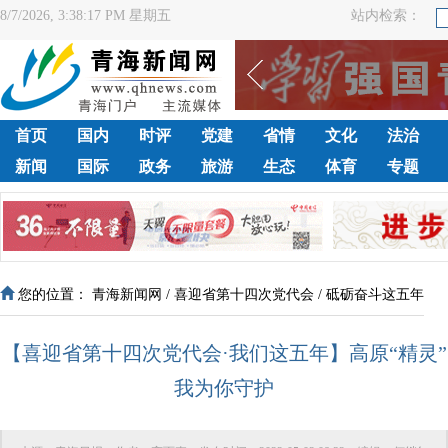
8/7/2026, 3:38:18 PM 星期五
站内检索：
首页
国内
时评
党建
省情
文化
法治
新闻
国际
政务
旅游
生态
体育
专题
您的位置：
青海新闻网
/
喜迎省第十四次党代会
/
砥砺奋斗这五年
【喜迎省第十四次党代会·我们这五年】高原“精灵”
我为你守护