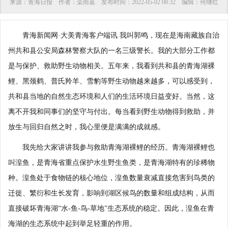
来源：
青海日报
作者：
栾雨嘉
发布时间：
2022-05-02 08:32
编辑：
何继红
青海新闻网·大美青海客户端讯 我叫郭鸣，现在是海南藏族自治
州共和县公安局森林警察大队的一名三级警长。我的大部分工作都
是与保护、救助野生动物相关。五年来，我看到共和县的青海湖裸
鲤、黑颈鹤、普氏羚羊、雪豹等野生动物越来越多，可以感受到，
共和县当地的自然生态环境和人们的生活环境日益变好。当然，这
离不开我和同事们的坚守与付出。每当看到野生动物得到救助，并
放生与回归自然之时，我心里便是满满的成就感。
我先给大家讲讲我参与救助青海湖裸鲤的经历。青海湖裸鲤也
叫湟鱼，是青海省重点保护水生野生鱼类，是青海湖特有的珍稀物
种。湟鱼处于食物链的核心地位，湟鱼数量衰减直接危害到鸟类的
迁徙、繁衍和生长发育，影响到湖区候鸟的数量和组成结构，从而
直接破坏青海湖“水-鱼-鸟-草地”生态系统的稳定。因此，湟鱼在青
海湖的生态系统中起到举足轻重的作用。