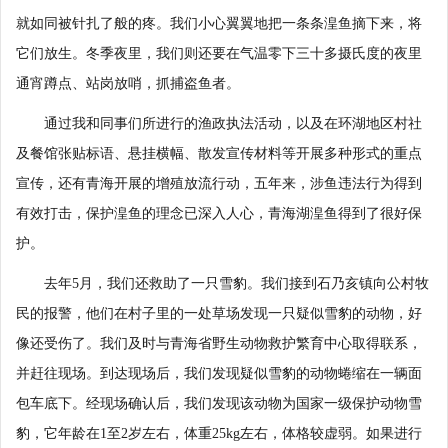
就如同被针扎了般的疼。我们小心翼翼地把一条条湟鱼摘下来，将
它们放生。冬季夜里，我们则还要在气温零下三十多摄氏度的夜里
通宵蹲点、站岗放哨，抓捕盗鱼者。
通过我和同事们所进行的渔政执法活动，以及在环湖地区村社
及餐馆张贴标语、悬挂横幅、散发宣传材料等开展多种形式的重点
宣传，还有青海开展的增殖放流行动，五年来，涉鱼违法行为得到
有效打击，保护湟鱼的理念已深入人心，青海湖湟鱼得到了很好保
护。
去年5月，我们还救助了一只雪豹。我们接到石乃亥镇向公村牧
民的报警，他们在村子里的一处草场发现一只疑似雪豹的动物，好
像还受伤了。我们及时与青海省野生动物救护繁育中心取得联系，
并赶往现场。到达现场后，我们发现疑似雪豹的动物蜷缩在一辆面
包车底下。经现场确认后，我们发现该动物为国家一级保护动物雪
豹，它年龄在1至2岁左右，体重25kg左右，体格较虚弱。如果进行