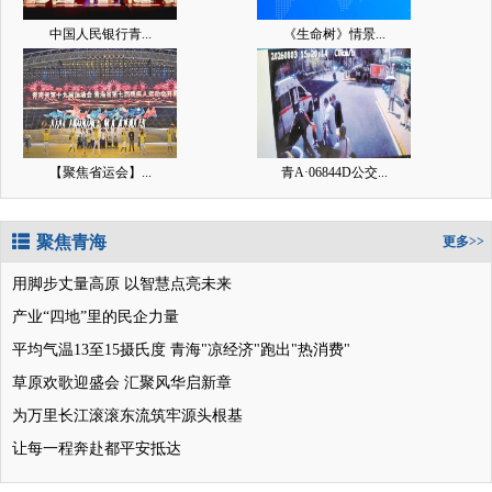
中国人民银行青...
《生命树》情景...
【聚焦省运会】...
青A·06844D公交...
聚焦青海
更多>>
用脚步丈量高原 以智慧点亮未来
产业“四地”里的民企力量
平均气温13至15摄氏度 青海"凉经济"跑出"热消费"
草原欢歌迎盛会 汇聚风华启新章
为万里长江滚滚东流筑牢源头根基
让每一程奔赴都平安抵达