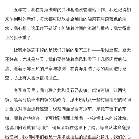
五年前，我在青海湖畔的共和县渔政管理站工作。我还记得初
来乍到时的新鲜，每天都可以欣赏金灿灿的油菜花与蔚蓝色的湖
水，我心想，这工作不错呀！但随着时间的流逝与推移，我觉得肩
上的担子重了。
让我永远忘不掉的是我们开展的常态工作——沿湖巡查。夏天
还好说，尤其是冬天，我们要伴随着寒风和零下十几摄氏度的低
温、迎着冰冻三尺的严寒与凛冽，在青海湖结了冰的湖面进行巡
查，防止有人凿冰盗捕湟鱼。
冬季白天里，我们联合共和县石乃亥镇、倒淌河镇、江西沟
镇、黑马河镇环湖四镇的镇政府、派出所以及一些村里组织的民间
护鱼队对湖面进行巡查，观察湖面是否有冰车、摩托车留下的车
辙。顺着这些痕迹，便可找到湖面上堆着一些被凿出来的碎冰块。
这说明附近就有“冰眼”，偷鱼者就在这里下了网。每当从冰窟窿拉
出渔网，我和同事们看见一条条被挂住的湟鱼垂死挣扎，我们的心