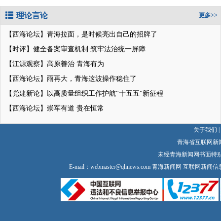
理论言论
更多>>
【西海论坛】青海拉面，是时候亮出自己的招牌了
【时评】健全备案审查机制 筑牢法治统一屏障
【江源观察】高原善治 青海有为
【西海论坛】雨再大，青海这波操作稳住了
【党建新论】以高质量组织工作护航"十五五"新征程
【西海论坛】崇军有道 贵在恒常
关于我们
|
青海省互联网新
未经青海新闻网书面特
E-mail：
webmaster@qhnews.com
青海新闻网 互联网新闻信息服