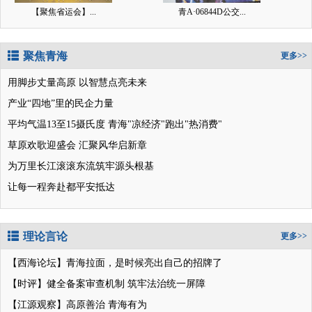
【聚焦省运会】...
青A·06844D公交...
聚焦青海
更多>>
用脚步丈量高原 以智慧点亮未来
产业“四地”里的民企力量
平均气温13至15摄氏度 青海"凉经济"跑出"热消费"
草原欢歌迎盛会 汇聚风华启新章
为万里长江滚滚东流筑牢源头根基
让每一程奔赴都平安抵达
理论言论
更多>>
【西海论坛】青海拉面，是时候亮出自己的招牌了
【时评】健全备案审查机制 筑牢法治统一屏障
【江源观察】高原善治 青海有为