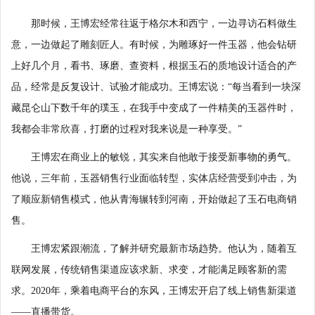
那时候，王博宏经常往返于格尔木和西宁，一边寻访石料做生
意，一边做起了雕刻匠人。有时候，为雕琢好一件玉器，他会钻研
上好几个月，看书、琢磨、查资料，根据玉石的质地设计适合的产
品，经常是反复设计、试验才能成功。王博宏说：“每当看到一块深
藏昆仑山下数千年的璞玉，在我手中变成了一件精美的玉器件时，
我都会非常欣喜，打磨的过程对我来说是一种享受。”
王博宏在商业上的敏锐，其实来自他敢于接受新事物的勇气。
他说，三年前，玉器销售行业面临转型，实体店经营受到冲击，为
了顺应新销售模式，他从青海辗转到河南，开始做起了玉石电商销
售。
王博宏紧跟潮流，了解并研究最新市场趋势。他认为，随着互
联网发展，传统销售渠道应该求新、求变，才能满足顾客新的需
求。2020年，乘着电商平台的东风，王博宏开启了线上销售新渠道
——直播带货。