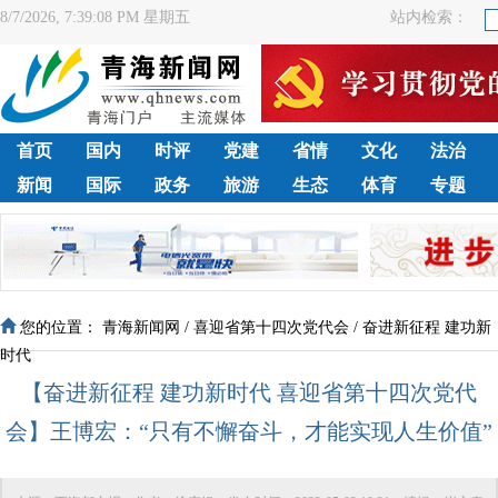
8/7/2026, 7:39:09 PM 星期五
站内检索：
首页
国内
时评
党建
省情
文化
法治
新闻
国际
政务
旅游
生态
体育
专题
您的位置：
青海新闻网
/
喜迎省第十四次党代会
/
奋进新征程 建功新
时代
【奋进新征程 建功新时代 喜迎省第十四次党代
会】王博宏：“只有不懈奋斗，才能实现人生价值”