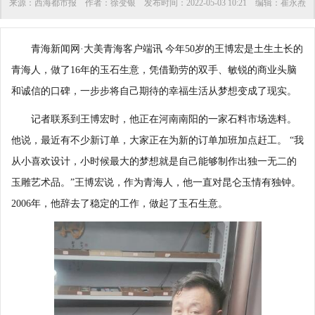
来源：
西海都市报
作者：
徐变银
发布时间：
2022-05-03 10:21
编辑：
崔永焘
青海新闻网·大美青海客户端讯 今年50岁的王博宏是土生土长的
青海人，做了16年的玉石生意，凭借勤劳的双手、敏锐的商业头脑
和诚信的口碑，一步步将自己期待的幸福生活从梦想变成了现实。
记者联系到王博宏时，他正在河南南阳的一家石料市场选料。
他说，最近有不少新订单，大家正在为新的订单加班加点赶工。 “我
从小喜欢设计，小时候最大的梦想就是自己能够制作出独一无二的
玉雕艺术品。”王博宏说，作为青海人，他一直对昆仑玉情有独钟。
2006年，他辞去了稳定的工作，做起了玉石生意。