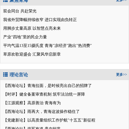
聚焦青海
更多>>
双会同台 共赴荣光
我省外贸降幅持续收窄 进口实现由负转正
用脚步丈量高原 以智慧点亮未来
产业“四地”里的民企力量
平均气温13至15摄氏度 青海"凉经济"跑出"热消费"
草原欢歌迎盛会 汇聚风华启新章
理论言论
更多>>
【西海论坛】青海拉面，是时候亮出自己的招牌了
【时评】健全备案审查机制 筑牢法治统一屏障
【江源观察】高原善治 青海有为
【西海论坛】雨再大，青海这波操作稳住了
【党建新论】以高质量组织工作护航"十五五"新征程
【西海论坛】崇军有道 贵在恒常