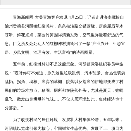
青海新闻网·大美青海客户端讯 4月25日，记者走进海南藏族自
治州贵德县河阴镇红柳滩村，条条柏油路交错萦绕，房前屋后草木
苍翠、鲜花点点，菜园竹篱围得清新别致，空气里弥漫着舒适的气
息。目之所及处处动人的红柳滩村描绘出了一幅“产业兴旺、生态宜
居、乡风文明、治理有效、生活富裕”的诗画图景。
五年前，红柳滩村却不是这般景象。河阴镇党委组织委员申鑫
说：“哎呀你可不知道，原先这里垃圾乱倒、污水乱泼、食品包装袋
乱扔。拐角、墙根、废弃的草棚、院落以及荒废的耕地都变成了村
民们的垃圾堆放点。猪圈、厕所都在院落外头，尤其是夏天，蚊蝇
乱飞，散发出臭烘烘的气味……不仅人居环境如此，集体经济也十
分落后。”
为了改变村民的居住环境，发展壮大村集体经济，五年以来，
河阴镇以党建引领为核心，牢固树立生态优先、发展至上、项目为