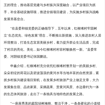
王的理念，推动基层党建与乡村振兴深度融合，以产业项目为抓
手，补全基础设施弱项，推进全镇项目建设，为实施乡村振兴战略
发展夯基垒台。
“在县委和镇党委的正确领导下，五年以来，红柳滩村牢固树
立‘生态优先、绿色发展’理念，不断推出新措施，深入推进农村人居
环境整治，打造生态宜居美丽乡村，着力提升群众生活品质，完成
了村庄的亮化、美化，如今红柳滩村村容村貌焕然一新。”县委常
委、河阴镇党委书记张国鹏说。
申鑫介绍，红柳滩村充分依托红柳滩村整齐划一的美丽乡村、
朵朵初绽的荷花以及碧波荡漾的黄河水等当地丰富的自然资源，紧
抓乡村振兴建设项目契机，在发展乡村旅游产业上做足文章，大力
发展集住宿、品农家菜、采摘蔬果、赏黄河风景、水边垂钓为一体
的生态休闲旅游，走出了一条独具当地特色的发展之路。
“一座座秀美的庭院绿树掩映、整洁干净，一条条硬化的小道错