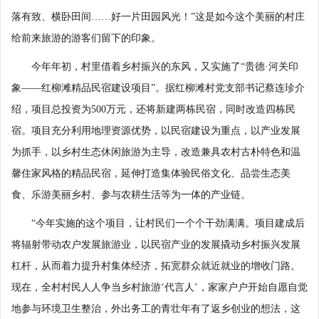
落有致、横卧田间……好一片田园风光！”这是如今这个美丽的村庄
给前来旅游的游客们留下的印象。
今年年初，村里借着乡村振兴的东风，又实施了“贵德·河关印
象——红柳滩精品民宿建设项目”。据红柳滩村党支部书记蔡连珍介
绍，项目总投资为500万元，还将新建两栋民宿，同时改造四栋民
宿。项目充分利用地理资源优势，以民宿建设为重点，以产业发展
为抓手，以乡村生态休闲旅游为主导，改造兼具农村古朴特色和温
馨住家风格的精品民宿，延伸打造集体验民俗文化、品尝生态美
食、乐游美丽乡村、参与农耕生活等为一体的产业链。
“今年实施的这个项目，让村民们一个个干劲满满。项目建成后
将辐射带动农户发展旅游业，以民宿产业的发展撬动乡村振兴发展
杠杆，从而着力提升村集体经济，拓宽群众就近就业的增收门路。
现在，全村村民人人争当乡村旅游‘代言人’，家家户户开始自愿自觉
地参与环境卫生整治，外出务工的青壮年有了返乡创业的想法，这