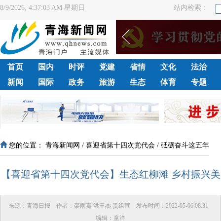
8/9/2026, 4:37:03 AM 星期日
站内检索：
首页
国内
时评
党建
省情
文化
法治
新闻
国际
政务
旅游
生态
体育
专题
您的位置：
青海新闻网
/
喜迎省第十四次党代会
/
砥砺奋斗这五年
【喜迎省第十四次党代会】生态红柳滩 乡村振兴美
来源：
青海日报
作者：
栾雨嘉 洪玉杰 贵组宣
发布时间：
2022-05-06 08:31
编辑：
童洋