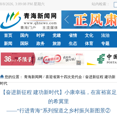
8/8/2026, 3:09:09 PM 星期六
站内检索：
首页
国内
时评
党建
省情
文化
法治
新闻
国际
政务
旅游
生态
体育
专题
您的位置：
青海新闻网
/
喜迎省第十四次党代会
/
奋进新征程 建功新
时代
【奋进新征程 建功新时代】小康幸福，在富裕富足
的希冀里
——“行进青海”系列报道之乡村振兴新图景②