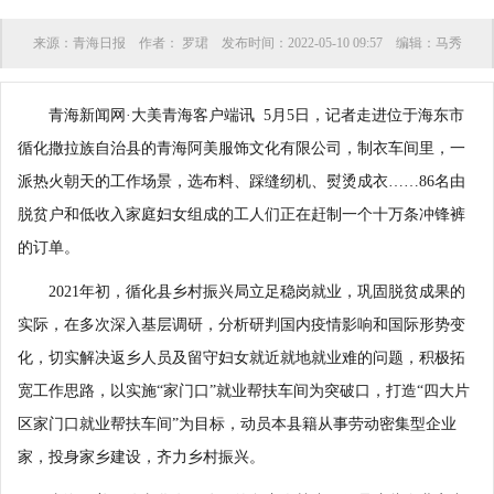
来源：
青海日报
作者：
罗珺
发布时间：
2022-05-10 09:57
编辑：
马秀
青海新闻网·大美青海客户端讯 5月5日，记者走进位于海东市
循化撒拉族自治县的青海阿美服饰文化有限公司，制衣车间里，一
派热火朝天的工作场景，选布料、踩缝纫机、熨烫成衣……86名由
脱贫户和低收入家庭妇女组成的工人们正在赶制一个十万条冲锋裤
的订单。
2021年初，循化县乡村振兴局立足稳岗就业，巩固脱贫成果的
实际，在多次深入基层调研，分析研判国内疫情影响和国际形势变
化，切实解决返乡人员及留守妇女就近就地就业难的问题，积极拓
宽工作思路，以实施“家门口”就业帮扶车间为突破口，打造“四大片
区家门口就业帮扶车间”为目标，动员本县籍从事劳动密集型企业
家，投身家乡建设，齐力乡村振兴。