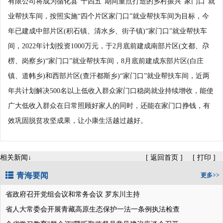
有限公司将成为循化县“十四五”期间重点打造的乡村振兴“家门口”就
业帮扶车间，按照实施“四个片区家门口”就业帮扶车间为目标，今
年已建成中部片区(积石镇、清水乡、街子镇)“家门口”就业帮扶车
间，2022年计划投资1000万元，于2月底前建成南部片区(文都、尕
楞、岗察乡)“家门口”就业帮扶车间，8月底前建成东部片区(白庄
镇、道帏乡)和西部片区(查汗都斯乡)“家门口”就业帮扶车间，近两
年共计划解决500名以上低收入群众家门口稳岗就业持续增收，能使
广大低收入群众在日常照顾好家人的同时，还能在家门口挣钱，有
效巩固脱贫攻坚成果，让小康生活越过越好。
相关新闻↓
[
返回首页
]
[
打印
]
青海要闻
更多>>
省政府召开党组会议和常务会议 罗东川主持
省人大常委会开展青藏高原生态保护一法一条例执法检查