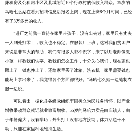
廉租房及公租房小区及县城附近10个行政村的低收入群众。39岁的
马哈七么姑在看到招聘信息后报名上岗，现在上班8个月时间，已经
有了3万多元的收入。
“进厂之前我一直待在家里带孩子，没有出去过，家里只有丈夫
一人到处打零工，收入也不稳定。在服装厂上班，这对我们贫困户
来说是非常大的帮助，我们有很多人都不识字，来了以后老师像教
小孩一样教我们认字、教我们怎么工作，十分关心我们，现在家也
顾上了，钱也挣上了，还给家里买了冰箱、洗衣机，家里需要钱也
能马上拿出来了，我觉得各个方面都很好。”马哈七么姑一边缝制衣
服一边说。
可以看出，循化县各级党组织牢固树立为民服务情怀，以产业
增收带动群众就近就业致富增收。55岁的马哈力卖是白庄镇人，由
于年龄偏大，没有学历，外出打工没有地方接纳，体力活也干不
动，只能在家里种地维持生活。