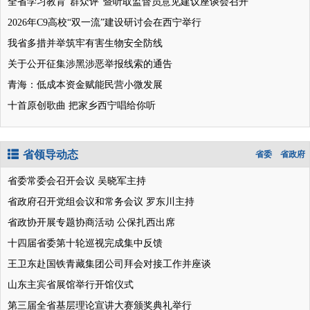
全省学习教育"群众评"暨听取监督员意见建议座谈会召开
2026年C9高校“双一流”建设研讨会在西宁举行
我省多措并举筑牢有害生物安全防线
关于公开征集涉黑涉恶举报线索的通告
青海：低成本资金赋能民营小微发展
十首原创歌曲 把家乡西宁唱给你听
省领导动态
省委
省政府
省委常委会召开会议 吴晓军主持
省政府召开党组会议和常务会议 罗东川主持
省政协开展专题协商活动 公保扎西出席
十四届省委第十轮巡视完成集中反馈
王卫东赴国铁青藏集团公司拜会对接工作并座谈
山东主宾省展馆举行开馆仪式
第三届全省基层理论宣讲大赛颁奖典礼举行