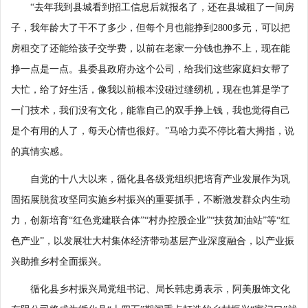
“去年我到县城看到招工信息后就报名了，还在县城租了一间房
子，我年龄大了干不了多少，但每个月也能挣到2800多元，可以把
房租交了还能给孩子交学费，以前在老家一分钱也挣不上，现在能
挣一点是一点。县委县政府办这个公司，给我们这些家庭妇女帮了
大忙，给了好生活，像我以前根本没碰过缝纫机，现在也算是学了
一门技术，我们没有文化，能靠自己的双手挣上钱，我也觉得自己
是个有用的人了，每天心情也很好。”马哈力卖不停比着大拇指，说
的真情实感。
自党的十八大以来，循化县各级党组织把培育产业发展作为巩
固拓展脱贫攻坚同实施乡村振兴的重要抓手，不断激发群众内生动
力，创新培育“红色党建联合体”“村办控股企业”“扶贫加油站”等“红
色产业”，以发展壮大村集体经济带动基层产业深度融合，以产业振
兴助推乡村全面振兴。
循化县乡村振兴局党组书记、局长韩忠勇表示，阿美服饰文化