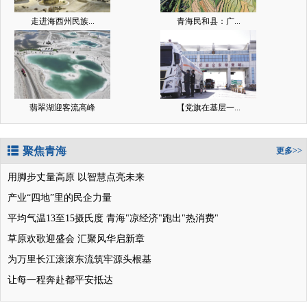
走进海西州民族...
青海民和县：广...
翡翠湖迎客流高峰
【党旗在基层一...
聚焦青海
更多>>
用脚步丈量高原 以智慧点亮未来
产业“四地”里的民企力量
平均气温13至15摄氏度 青海"凉经济"跑出"热消费"
草原欢歌迎盛会 汇聚风华启新章
为万里长江滚滚东流筑牢源头根基
让每一程奔赴都平安抵达