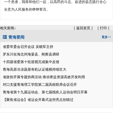
一个患者，我将和他们一起，以高昂的斗志、奋进的姿态践行全心
全意为人民服务的铮铮誓言。
相关新闻↓
[
返回首页
]
[
打印
]
青海要闻
更多>>
省委常委会召开会议 吴晓军主持
罗东川在海北州海晏县、刚察县调研
十四届省委第十轮巡视完成集中反馈
青海高原冷凉蔬菜有机认证规模持续壮大
省政协开展专题协商活动 推动青盐资源高效开发利用
对口支援青海理工学院第二届高校联席会议召开
青海省第十九届运动会、第七届残疾人运动会明日开幕
【聚焦省运会】省运会开幕式这些亮点别错过