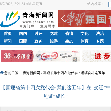
8/7/2026, 2:21:34 AM 星期五
站内检索：
首页
国内
时评
党建
省情
文化
法治
新闻
国际
政务
旅游
生态
体育
专题
您的位置：
青海新闻网
/
喜迎省第十四次党代会
/
砥砺奋斗这五年
【喜迎省第十四次党代会·我们这五年】在“变迁”中
见证“成长”