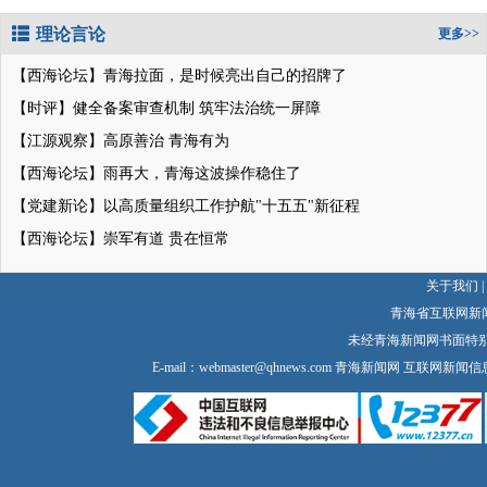
理论言论
更多>>
【西海论坛】青海拉面，是时候亮出自己的招牌了
【时评】健全备案审查机制 筑牢法治统一屏障
【江源观察】高原善治 青海有为
【西海论坛】雨再大，青海这波操作稳住了
【党建新论】以高质量组织工作护航"十五五"新征程
【西海论坛】崇军有道 贵在恒常
关于我们
|
青海省互联网新
未经青海新闻网书面特
E-mail：
webmaster@qhnews.com
青海新闻网 互联网新闻信息服