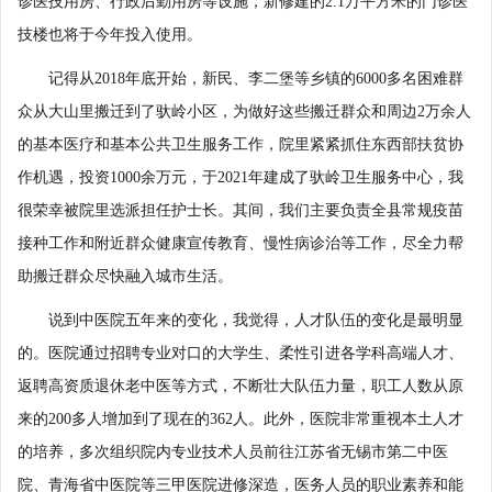
诊医技用房、行政后勤用房等设施，新修建的2.1万平方米的门诊医
技楼也将于今年投入使用。
记得从2018年底开始，新民、李二堡等乡镇的6000多名困难群
众从大山里搬迁到了驮岭小区，为做好这些搬迁群众和周边2万余人
的基本医疗和基本公共卫生服务工作，院里紧紧抓住东西部扶贫协
作机遇，投资1000余万元，于2021年建成了驮岭卫生服务中心，我
很荣幸被院里选派担任护士长。其间，我们主要负责全县常规疫苗
接种工作和附近群众健康宣传教育、慢性病诊治等工作，尽全力帮
助搬迁群众尽快融入城市生活。
说到中医院五年来的变化，我觉得，人才队伍的变化是最明显
的。医院通过招聘专业对口的大学生、柔性引进各学科高端人才、
返聘高资质退休老中医等方式，不断壮大队伍力量，职工人数从原
来的200多人增加到了现在的362人。此外，医院非常重视本土人才
的培养，多次组织院内专业技术人员前往江苏省无锡市第二中医
院、青海省中医院等三甲医院进修深造，医务人员的职业素养和能