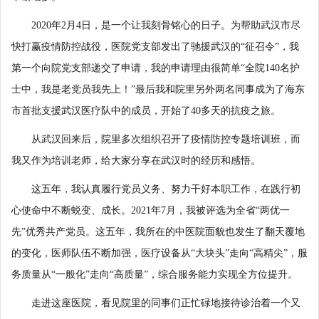
2020年2月4日，是一个让我刻骨铭心的日子。为帮助武汉市尽
快打赢疫情防控战役，医院党支部发出了驰援武汉的“征召令”，我
第一个向院党支部递交了申请，我的申请理由很简单“全院140名护
士中，我是老党员我先上！”最后我和院里另外两名同事成为了海东
市首批支援武汉医疗队中的成员，开始了40多天的抗疫之旅。
从武汉回来后，院里多次组织召开了疫情防控专题培训班，而
我又作为培训老师，给大家分享在武汉时的经历和感悟。
这五年，我认真履行党员义务、努力干好本职工作，在践行初
心使命中不断蜕变、成长。2021年7月，我被评选为全省“两优一
先”优秀共产党员。这五年，我所在的中医院面貌也发生了翻天覆地
的变化，医师队伍不断加强，医疗设备从“大块头”走向“高精尖”，服
务质量从“一般化”走向“高质量”，综合服务能力实现全方位提升。
走进这座医院，看见院里的同事们正忙碌地接待诊治着一个又