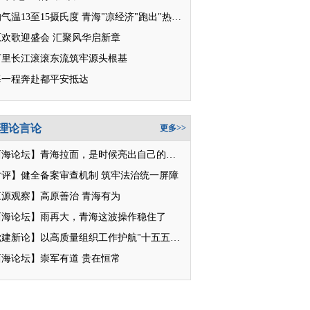
平均气温13至15摄氏度 青海"凉经济"跑出"热消费"
原欢歌迎盛会 汇聚风华启新章
万里长江滚滚东流筑牢源头根基
每一程奔赴都平安抵达
理论言论
更多>>
【西海论坛】青海拉面，是时候亮出自己的招牌了
时评】健全备案审查机制 筑牢法治统一屏障
江源观察】高原善治 青海有为
西海论坛】雨再大，青海这波操作稳住了
【党建新论】以高质量组织工作护航"十五五"新征程
西海论坛】崇军有道 贵在恒常