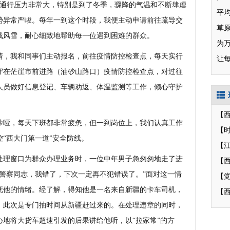
道路通行压力非常大，特别是到了冬季，骤降的气温和不断肆虐
势异常严峻。每年一到这个时段，我便主动申请前往疏导交
草
战风雪，耐心细致地帮助每一位遇到困难的群众。
为
情，我和同事们主动报名，前往疫情防控检查点，每天实行
让
坚守在茫崖市前进路（油砂山路口）疫情防控检查点，对过往
人员做好信息登记、车辆劝返、体温监测等工作，倾心守护
哑，每天下班都非常疲惫，但一到岗位上，我们认真工作
【
“西大门第一道”安全防线。
【
处理窗口为群众办理业务时，一位中年男子急匆匆地走了进
【
警察同志，我错了，下次一定再不犯错误了。”面对这一情
抚他的情绪。经了解，得知他是一名来自新疆的卡车司机，
【
，此次是专门抽时间从新疆赶过来的。在处理违章的同时，
地将大货车超速引发的后果讲给他听，以“拉家常”的方