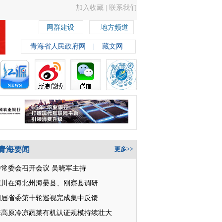
加入收藏
|
联系我们
网群建设
地方频道
青海省人民政府网
|
藏文网
青海要闻
更多>>
委常委会召开会议 吴晓军主持
东川在海北州海晏县、刚察县调研
四届省委第十轮巡视完成集中反馈
海高原冷凉蔬菜有机认证规模持续壮大