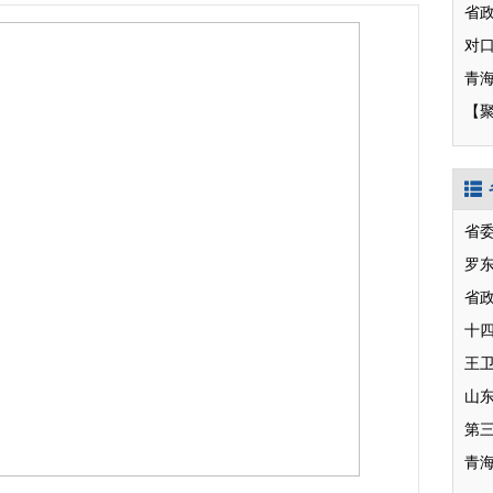
【
省
罗
省
十
山
第
青