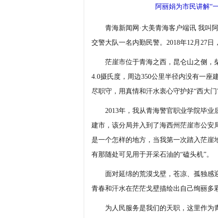
阿丽娟为市民讲解“
青海新闻网·大美青海客户端讯 我叫阿
交警大队一名内勤民警。2018年12月2
茫崖市位于青海之西，昆仑山之侧，柴达
4.0摄氏度，周边350公里半径内没有一
尽职守，用真情和汗水衷心守护好“西大门
2013年，我从青海警官职业学院毕业
建市，该分局并入到了海西州茫崖市公安
是一个怎样的地方，当我第一次踏入茫崖
有那随处可见用于开采石油的“磕头机”。
面对延绵的荒漠戈壁，苍凉、孤独感迎
青春和汗水在茫茫戈壁描绘出自己绚丽多
为人民服务是我们的天职，这里作为青海