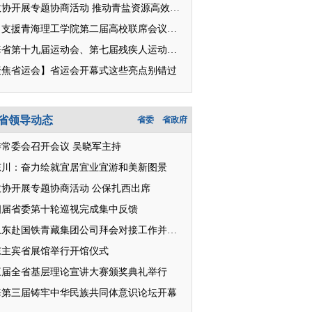
省政协开展专题协商活动 推动青盐资源高效开发利用
对口支援青海理工学院第二届高校联席会议召开
青海省第十九届运动会、第七届残疾人运动会明日开幕
聚焦省运会】省运会开幕式这些亮点别错过
省领导动态
省委
省政府
委常委会召开会议 吴晓军主持
东川：奋力绘就宜居宜业宜游和美新图景
政协开展专题协商活动 公保扎西出席
四届省委第十轮巡视完成集中反馈
王卫东赴国铁青藏集团公司拜会对接工作并座谈
东主宾省展馆举行开馆仪式
三届全省基层理论宣讲大赛颁奖典礼举行
海第三届铸牢中华民族共同体意识论坛开幕