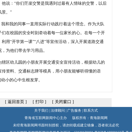
，他说：“你们茫崖交警是我遇到过最有人情味的交警，以后
景。”
我和我的同事一直用实际行动践行着这个理念。作为大队
子们在校园的安全时刻牵动着每一位家长的心。在每一个开
利用“开学第一课”“八进”等宣传活动，深入开展道路交通
况，为他们带去学习用品。
辖区幼儿园的小朋友开展交通安全宣传活动，根据幼儿的
宣传资料、交通标志牌等模具，用小朋友能够听得懂的语
们幼小的心中生根发芽。
[
返回首页
]
[
打印
]
[
关闭窗口
]
关于我们
|
法律顾问
|
广告服务
|
联系方式
青海省互联网新闻中心主办 版权所有：青海新闻网
未经青海新闻网书面特别授权，请勿转载或建立镜像，违者依法必究