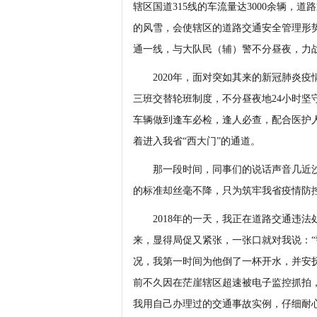
辖区国道315线的车流量达3000余辆，
的风雪，会使辖区的道路交通安全管理形
通一线，与大队民（辅）警不分昼夜，力
2020年，面对突如其来的新冠肺炎疫
三班交替轮班制度，不分昼夜地24小时
车辆做到逢车必检，逢人必查，配合医护
着进入我省“西大门”的通道。
那一段时间，同事们的说话声音几近沙
的标准却丝毫不降，只为筑牢我省疫情防控
2018年的一天，我正在道路交通违法
来，显得局促又紧张，一张口就对我说：“
况，我第一时间为他倒了一杯开水，并安
前不久因在茫崖辖区超速被电子监控抓拍
我用自己办理过的交通事故实例，仔细耐心