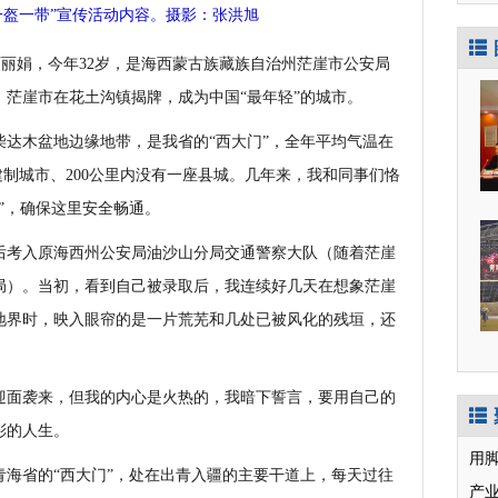
一盔一带”宣传活动内容。摄影：张洪旭
丽娟，今年32岁，是海西蒙古族藏族自治州茫崖市公安局
7日，茫崖市在花土沟镇揭牌，成为中国“最年轻”的城市。
木盆地边缘地带，是我省的“西大门”，全年平均气温在
座建制城市、200公里内没有一座县城。几年来，我和同事们恪
”，确保这里安全畅通。
后考入原海西州公安局油沙山分局交通警察大队（随着茫崖
局）。当初，看到自己被录取后，我连续好几天在想象茫崖
地界时，映入眼帘的是一片荒芜和几处已被风化的残垣，还
面袭来，但我的内心是火热的，我暗下誓言，要用自己的
彩的人生。
用
省的“西大门”，处在出青入疆的主要干道上，每天过往
产业