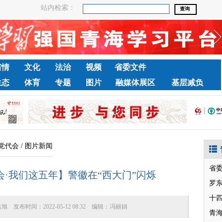
站内检索：
省情
文化
法治
视频
省委文件
生态
体育
专题
图片
融媒体展区
基层减负
党代会
/
图片新闻
省
·我们这五年】警徽在“西大门”闪烁
罗
十
洪旭
发布时间：
2022-05-12 08:32
编辑：
冯丽娟
青