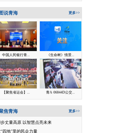
图说青海
更多>>
中国人民银行青...
《生命树》情景...
【聚焦省运会】...
青A·06844D公交...
聚焦青海
更多>>
脚步丈量高原 以智慧点亮未来
“四地”里的民企力量