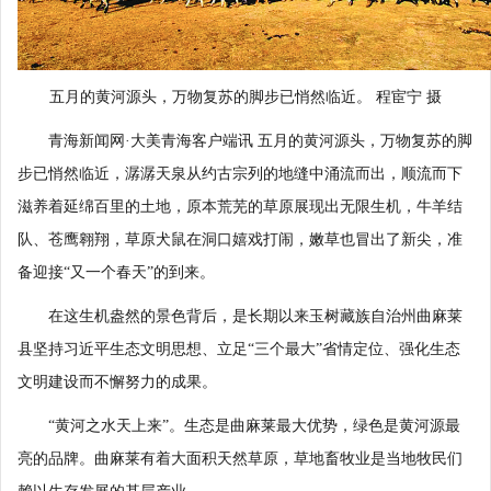
五月的黄河源头，万物复苏的脚步已悄然临近。 程宦宁 摄
青海新闻网·大美青海客户端讯 五月的黄河源头，万物复苏的脚
步已悄然临近，潺潺天泉从约古宗列的地缝中涌流而出，顺流而下
滋养着延绵百里的土地，原本荒芜的草原展现出无限生机，牛羊结
队、苍鹰翱翔，草原犬鼠在洞口嬉戏打闹，嫩草也冒出了新尖，准
备迎接“又一个春天”的到来。
在这生机盎然的景色背后，是长期以来玉树藏族自治州曲麻莱
县坚持习近平生态文明思想、立足“三个最大”省情定位、强化生态
文明建设而不懈努力的成果。
“黄河之水天上来”。生态是曲麻莱最大优势，绿色是黄河源最
亮的品牌。曲麻莱有着大面积天然草原，草地畜牧业是当地牧民们