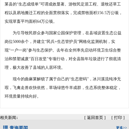
莱县的“生态成绩单”可谓成效显著。游牧民定居工程、退牧还草工
程以及易地搬迁工程的全面贯彻落实，完成禁牧面积156.5万公顷，
实现草畜平均面积64万公顷。
为引导牧民群众参与国家公园保护管理，在县域设置生态公益
岗位5000余个，并建立“民兵+生态管护员”网格化监测机制，实
现“一户一岗”参与生态保护。去年在全州率先启动环境卫生综合整
治和禁塑减废“百日攻坚”专项行动，对全县陈年垃圾进行了彻底清
理，极大改善了县域的人居环境。
现今的曲麻莱解锁了属于自己的“生态密码”，冰川溪流纯净无
瑕，飞禽走兽欢快依然，草场绿悠牛羊成群，生态系统整体稳定，
环境质量持续向好。
相关新闻↓
[
返回首页
]
[
打印
]
青海要闻
更多>>