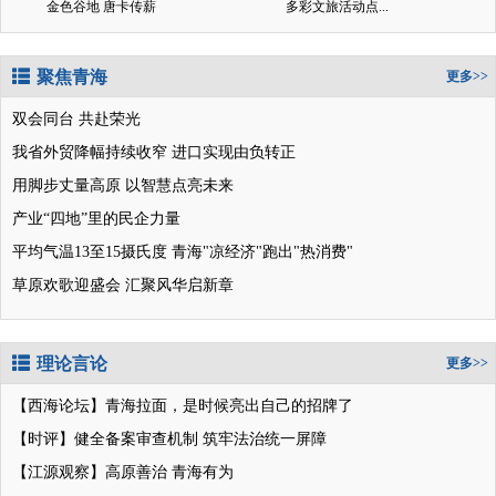
金色谷地 唐卡传薪
多彩文旅活动点...
聚焦青海
更多>>
双会同台 共赴荣光
我省外贸降幅持续收窄 进口实现由负转正
用脚步丈量高原 以智慧点亮未来
产业“四地”里的民企力量
平均气温13至15摄氏度 青海"凉经济"跑出"热消费"
草原欢歌迎盛会 汇聚风华启新章
理论言论
更多>>
【西海论坛】青海拉面，是时候亮出自己的招牌了
【时评】健全备案审查机制 筑牢法治统一屏障
【江源观察】高原善治 青海有为