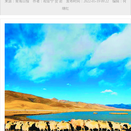
来源：
青海日报
作者：
程宦宁 贺 岩
发布时间：
2022-05-19 09:22
编辑：
何
继红