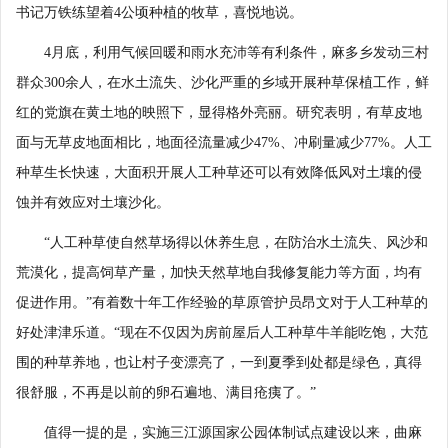
书记万铁练望着4公顷种植的牧草，喜悦地说。
4月底，利用气候回暖和雨水充沛等有利条件，麻多乡发动三村
群众300余人，在水土流失、沙化严重的乡域开展种草保植工作，鲜
红的党旗在黄土地的映照下，显得格外亮丽。研究表明，有草皮地
面与无草皮地面相比，地面径流量减少47%、冲刷量减少77%。人工
种草生长快速，大面积开展人工种草还可以有效降低风对土壤的侵
蚀并有效应对土壤沙化。
“人工种草使自然草场得以休养生息，在防治水土流失、风沙和
荒漠化，提高饲草产量，加快天然草地自我修复能力等方面，均有
促进作用。”有着数十年工作经验的草原管护员昂文对于人工种草的
好处津津乐道。“现在不仅因为房前屋后人工种草牛羊能吃饱，大范
围的种草养地，也让村子变漂亮了，一到夏季到处都是绿色，真得
很舒服，不再是以前的卵石遍地、满目疮痍了。”
值得一提的是，实施三江源国家公园体制试点建设以来，曲麻