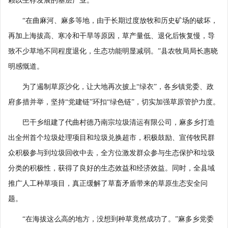
赖以生存发展的基层产业。
“在曲麻河、麻多等地，由于长期过度放牧和历史矿场的破坏，
再加上海拔高、寒冷和干旱等原因，草产量低、退化后恢复慢，导
致不少草地不同程度退化，生态功能明显减弱。”县农牧局局长惠晓
明感慨道。
为了遏制草原沙化，让大地再次披上“绿衣”，各乡镇党委、政
府多措并举，坚持“党建链”环扣“绿色链”，切实加强草原管护力度。
巴干乡组建了代曲村德乃南宗垃圾清运有限公司，麻多乡打造
出全州首个垃圾处理项目和垃圾兑换超市，积极鼓励、宣传牧民群
众积极参与到垃圾回收中去，全方位激发群众参与生态保护和垃圾
分类的积极性，获得了良好的生态效益和经济效益。同时，全县域
推广人工种草项目，真正缓解了草畜矛盾带来的草原生态安全问
题。
“在海拔这么高的地方，没想到种草竟然成功了。”麻多乡党委