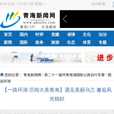
8/10/2026, 7:15:08 AM 星期一
站内检索：
首页
国内
时评
党建
省情
文化
法治
新闻
国际
政务
旅游
生态
体育
专题
您的位置：
青海新闻网
/
第二十一届环青海湖国际公路自行车赛
/
图
说环湖
【一路环湖 尽阅大美青海】遇见美丽乌兰 邂逅风
光独好