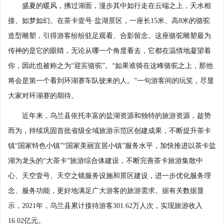
盛夏的暖风，拂过湖面，漫步其中如行走在云端之上，天水相
接、如梦如幻。在茶卡壹号·盐湖景区，一座长15米、高8米的骆驼
造型雕塑，引得游客纷纷驻足观看、合影留念。这座骆驼雕塑最为
传神的是它的眼睛，无论从哪一个角度看去，它都在温情地凝望着
你，因此也被称之为“迎宾骆驼”。“如果谁骑在这峰骆驼之上，那他
将会是第一个看到环湖赛车队驶来的人。”一句游客间的玩笑，尽显
大家对环湖赛的期待。
近年来，乌兰县依托丰富的盐湖资源和独特的旅游资源，趁势
而为，持续巩固首批省级全域旅游示范区创建成果，不断提升茶卡
镇“国家特色小镇”“国家美丽宜居小镇”服务水平，加快推进以茶卡盐
湖为龙头的“大茶卡”旅游综合体建设，不断完善茶卡旅游集散中
心、天空壹号、天空之镜服务设施和景区建设，进一步优化服务理
念、服务功能，更好地满足广大游客的旅游需求。据有关数据显
示，2021年，乌兰县累计接待游客301.62万人次，实现旅游收入
16.02亿元。