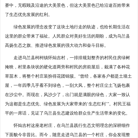
赛中，无暇顾及沿途的大美景色，但这大美景色已给沿途百姓带来
了生态优先发展的红利。
绿色发展的理念改变了这块土地行走的轨迹，也给长期生活在
这里的群众带来了福祉。人民群众对美好生活的期盼，成为乌兰县
高扬生态之旗、推进绿色发展的强大动力和奋斗目标。
走进乌兰县柯柯镇怀灿吉村，一排排规划整齐的村民住房绿树
掩映，村里条块状的硬化道两旁和村民的房前屋后，栽满了各种花
草苗木，将整个村庄装扮得花团锦簇。“曾经，各家各户都是土墙土
屋，一年四季几乎看不到绿色，一刮大风，整个村庄尘土飞扬包裹
在沙尘中。而现在，风沙少了，出门就是满眼的绿色，大家一致认
为这都是生态优先、绿色发展为大家带来的‘生态红利’”。村民王福
平的一席话，见证了乌兰县生态建设给群众生产生活带来的变化。
怀灿吉村这座老村庄，在乌兰县践行生态文明理念的深耕细作
下面貌今非昔比。而今，随意走进乌兰县的一个村庄，你会发现整