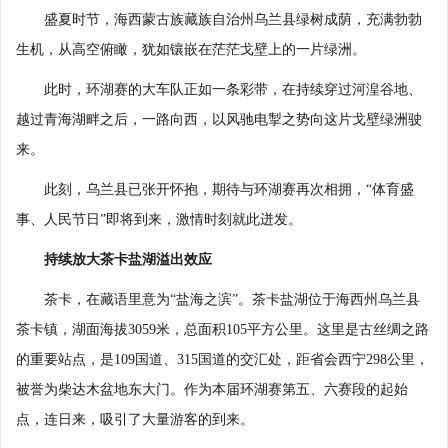
盛夏时节，海西蒙古族藏族自治州乌兰县绿树成荫，充满勃勃
生机，从高空俯瞰，犹如镶嵌在茫茫戈壁上的一片绿洲。
此时，环湖赛的大车队正如一条彩带，在持续穿过河湟谷地、
越过青海湖畔之后，一路向西，以风驰电掣之势向这片戈壁绿洲驶
来。
此刻，乌兰县已张开怀抱，期待与环湖赛再次相拥，“体育盛
事、人民节日”即将到来，激情时刻就此迸发。
持续放大茶卡盐湖溢出效应
茶卡，在藏语里意为“盐海之滨”。茶卡盐湖位于海西州乌兰县
茶卡镇，湖面海拔3059米，总面积105平方公里。这里是古丝绸之路
的重要站点，是109国道、315国道的交汇处，距省会西宁298公里，
被誉为柴达木盆地东大门。作为本届环湖赛第五、六赛段的起始
点，连日来，吸引了大量游客的到来。