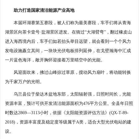
助力打造国家清洁能源产业高地
本届环湖赛第五赛段，被人们称为最美赛段，车手们将从青海
湖景区向茶卡壹号·盐湖景区进发。在骑过“大湖臂弯”，翻过橡皮山
进入海西境内后，车手们如若抬头举目远望，就会看到一个个风力
发电设施矗立其间，一块块光伏电板排列延伸，在戈壁瀚海中汇成
一片蓝色海洋，敞开胸怀迎接着万里晴空中的光能。
风迎面吹来，拂过山峰掠过草原，搅动风力扇叶，将动能转换
为千家万户的光明。
乌兰县位于柴达木盆地东部，太阳辐射强，日照时间长，光能
资源丰富，预计可供开发清洁能源面积为476平方公里。全县年日照
时数达2869—3113小时，依据《太阳能资源评估方法》(QX-T-89-
2018)，资源丰富度及稳定度等级属于A类，适合大型光伏电站的建
设。