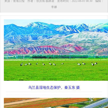
来源：
青海日报
作者：
张洪旭 杨林凌
发布时间：
2022-08-01 08:30
编辑：
李娜
乌兰县湿地生态保护。秦玉东 摄