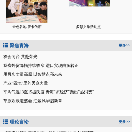
金色谷地 唐卡传薪
多彩文旅活动点...
聚焦青海
更多>>
双会同台 共赴荣光
我省外贸降幅持续收窄 进口实现由负转正
用脚步丈量高原 以智慧点亮未来
产业“四地”里的民企力量
平均气温13至15摄氏度 青海"凉经济"跑出"热消费"
草原欢歌迎盛会 汇聚风华启新章
理论言论
更多>>