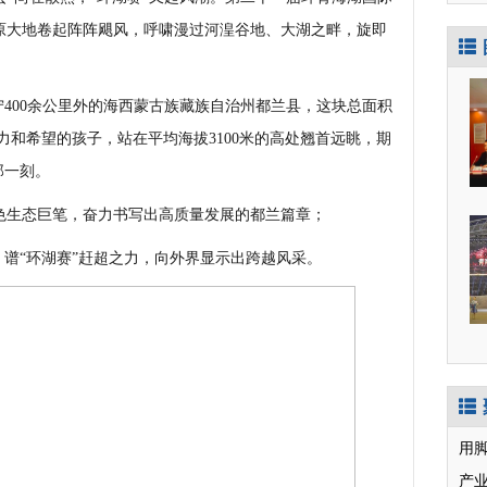
原大地卷起阵阵飓风，呼啸漫过河湟谷地、大湖之畔，旋即
400余公里外的海西蒙古族藏族自治州都兰县，这块总面积
活力和希望的孩子，站在平均海拔3100米的高处翘首远眺，期
那一刻。
生态巨笔，奋力书写出高质量发展的都兰篇章；
谱“环湖赛”赶超之力，向外界显示出跨越风采。
用
产业