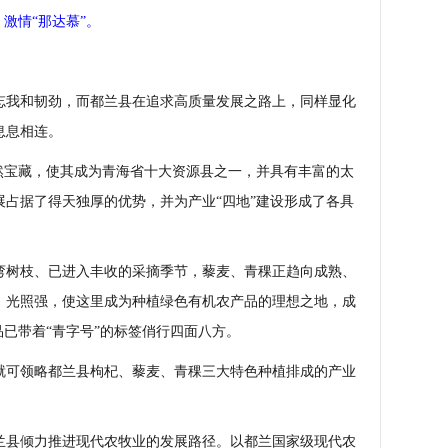
激情“那达慕”。
我和韧劲，而都兰县在追求高质量发展之路上，同样显化
息息相连。
宝藏，使其成为青海省十大资源县之一，并具有丰富的太
占据了得天独厚的优势，并为产业“四地”建设形成了各具
树枝、已进入丰收的采摘季节，藜麦、青稞正趋向成熟、
、光照强，使这里成为种植绿色有机农产品的理想之地，成
品已带着“青字号”的标签俏行四面八方。
可领略都兰县枸杞、藜麦、青稞三大特色种植排成的产业
县倾力推进现代农牧业的发展路径。以都兰国家级现代农