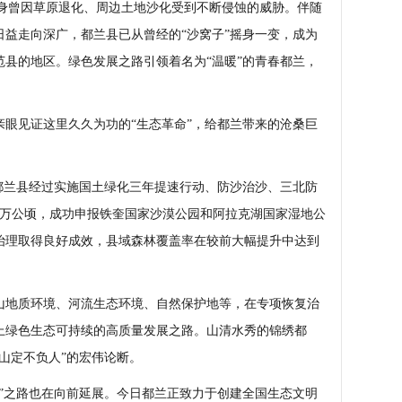
曾因草原退化、周边土地沙化受到不断侵蚀的威胁。伴随
益走向深广，都兰县已从曾经的“沙窝子”摇身一变，成为
县的地区。绿色发展之路引领着名为“温暖”的青春都兰，
见证这里久久为功的“生态革命”，给都兰带来的沧桑巨
兰县经过实施国土绿化三年提速行动、防沙治沙、三北防
2万公顷，成功申报铁奎国家沙漠公园和阿拉克湖国家湿地公
治理取得良好成效，县域森林覆盖率在较前大幅提升中达到
地质环境、河流生态环境、自然保护地等，在专项恢复治
上绿色生态可持续的高质量发展之路。山清水秀的锦绣都
山定不负人”的宏伟论断。
之路也在向前延展。今日都兰正致力于创建全国生态文明