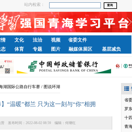
站内检索：
省情
文化
法治
视频
省委文件
生态
体育
专题
图片
融媒体展区
基层减负
海湖国际公路自行车赛
/
图说环湖
省
】“温暖”都兰 只为这一刻与“你”相拥
罗
十
法营
发布时间：
2022-08-02 08:59
编辑：
何继红
青