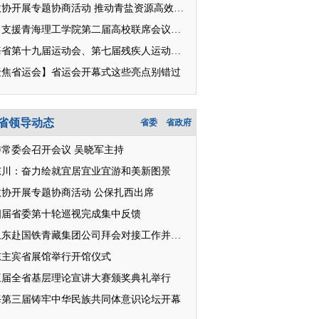
省政协开展专题协商活动 推动青盐资源高效开发利用
对口支援青海理工学院第二届高校联席会议召开
青海省第十九届运动会、第七届残疾人运动会明日开幕
聚焦省运会】省运会开幕式这些亮点别错过
省领导动态
省委
省政府
委常委会召开会议 吴晓军主持
东川：奋力绘就宜居宜业宜游和美新图景
政协开展专题协商活动 公保扎西出席
四届省委第十轮巡视完成集中反馈
王卫东赴国铁青藏集团公司拜会对接工作并座谈
东主宾省展馆举行开馆仪式
三届全省基层理论宣讲大赛颁奖典礼举行
海第三届铸牢中华民族共同体意识论坛开幕