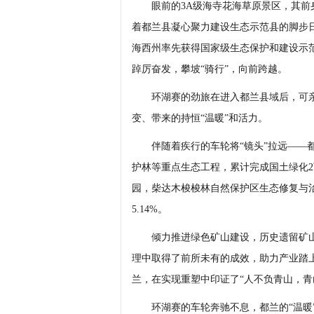
眼前的3A级海寺花海草原景区，其前身
着都兰县凝心聚力建设生态示范县的脚步日
海西州率先获得国家级生态保护和建设示范
踔厉奋发，攀坡“骑行”，向前跨越。
环湖赛的劲旅在进入都兰县域后，可亲眼
变、带来的持恒“温暖”和活力。
伴随着疾行的车轮将“镜头”拉远——都
护林等重点生态工程，累计完成国土绿化
园，柴达木梭梭林自然保护区生态修复与
5.14%。
倾力推进绿色矿山建设，历史遗留矿山
理中取得了前所未有的成效，助力产业踏
兰，在实现重塑中印证了“人不负青山，青
环湖赛的车轮奔驰不息，都兰的“温暖”