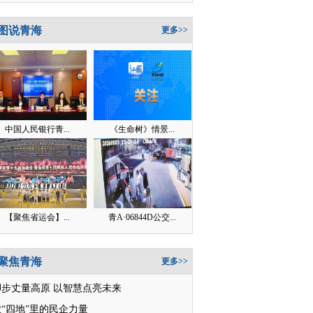
图说青海
更多>>
中国人民银行青...
《生命树》情景...
【聚焦省运会】...
青A·06844D公交...
聚焦青海
更多>>
脚步丈量高原 以智慧点亮未来
“四地”里的民企力量