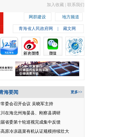
加入收藏
|
联系我们
网群建设
地方频道
青海省人民政府网
|
藏文网
青海要闻
更多>>
委常委会召开会议 吴晓军主持
东川在海北州海晏县、刚察县调研
四届省委第十轮巡视完成集中反馈
海高原冷凉蔬菜有机认证规模持续壮大