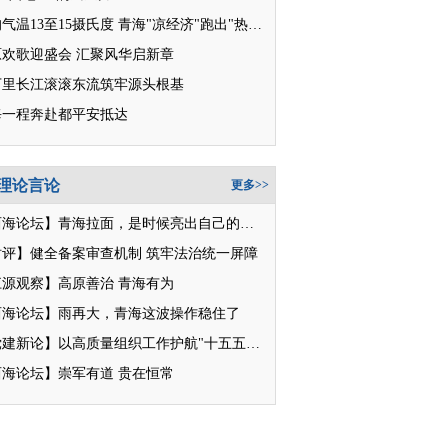
平均气温13至15摄氏度 青海"凉经济"跑出"热消费"
原欢歌迎盛会 汇聚风华启新章
万里长江滚滚东流筑牢源头根基
每一程奔赴都平安抵达
理论言论
更多>>
【西海论坛】青海拉面，是时候亮出自己的招牌了
时评】健全备案审查机制 筑牢法治统一屏障
江源观察】高原善治 青海有为
西海论坛】雨再大，青海这波操作稳住了
【党建新论】以高质量组织工作护航"十五五"新征程
西海论坛】崇军有道 贵在恒常