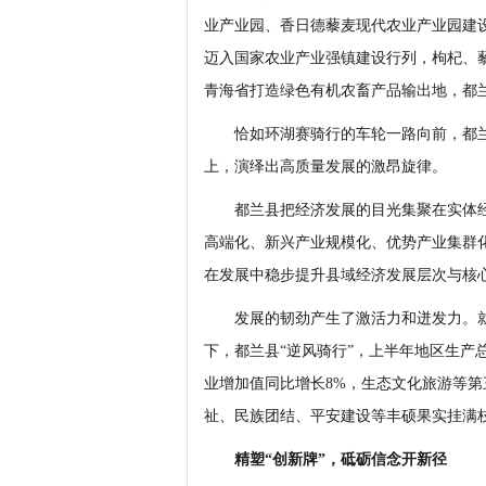
业产业园、香日德藜麦现代农业产业园建
迈入国家农业产业强镇建设行列，枸杞、
青海省打造绿色有机农畜产品输出地，都兰
恰如环湖赛骑行的车轮一路向前，都兰
上，演绎出高质量发展的激昂旋律。
都兰县把经济发展的目光集聚在实体经济
高端化、新兴产业规模化、优势产业集群化
在发展中稳步提升县域经济发展层次与核
发展的韧劲产生了激活力和迸发力。就
下，都兰县“逆风骑行”，上半年地区生产总
业增加值同比增长8%，生态文化旅游等第
祉、民族团结、平安建设等丰硕果实挂满
精塑“创新牌”，砥砺信念开新径