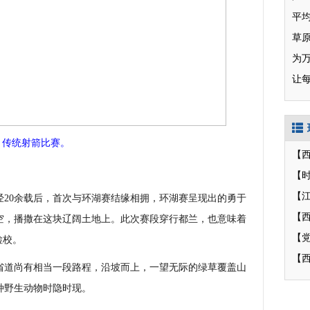
草
为
让
传统射箭比赛。
【
【
0余载后，首次与环湖赛结缘相拥，环湖赛呈现出的勇于
【
空，播撒在这块辽阔土地上。此次赛段穿行都兰，也意味着
检校。
【
道尚有相当一段路程，沿坡而上，一望无际的绿草覆盖山
种野生动物时隐时现。