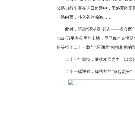
公路自行车赛在连日角逐中，于盛夏的高
一路向西，扑入苍莽瀚海……
此时，距离“环湖赛”起点——省会西宁
4.527万平方公里的土地，早已像个充满
盼等待了二十一载与“环湖赛”相携相拥的
二十一年期待，继续发展之力，以绿色
二十一载迎候，锦绣都兰“掀起盖头”，