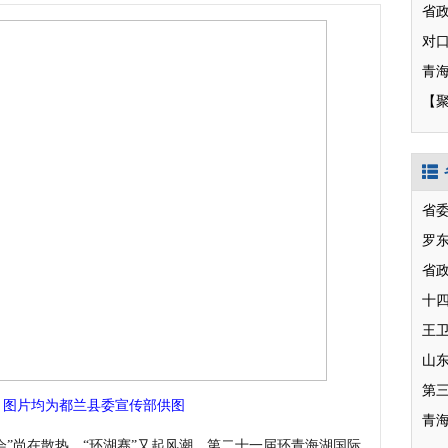
【
省
罗
省
十
山
第
。图片均为都兰县委宣传部供图
青
”尚在散热，“环湖赛”又起风潮。第二十一届环青海湖国际