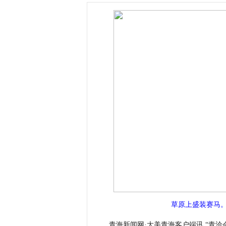
草原上盛装赛马
青海新闻网·大美青海客户端讯 “青洽会