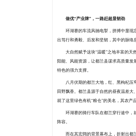
做优“产业牌”，一路赶超显韧劲
环湖赛的车流风驰电掣，拼搏中显现忘
出笃行和勇毅、后发和坚韧，其中的脉络
大自然赋予这块“温暖”之地丰富的天然
阳能、风能资源，让都兰县谋求高质量发展
特色的强力支撑。
八月伏期的都兰大地，红、黑枸杞压弯
田野飘香。都兰县源于自然的昼夜温差大
就了这里绿色有机“粮仓”的美名，其农产
环湖赛的骑行车队在都兰穿行途中，就
阵容。
而在其宏阔的背景幕布上，折射出都兰